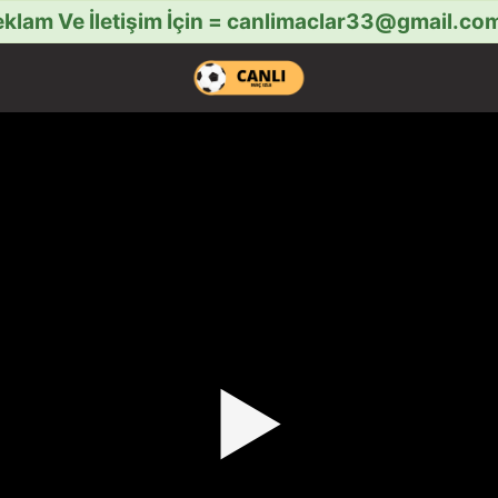
klam Ve İletişim İçin =
canlimaclar33@gmail.co
▶