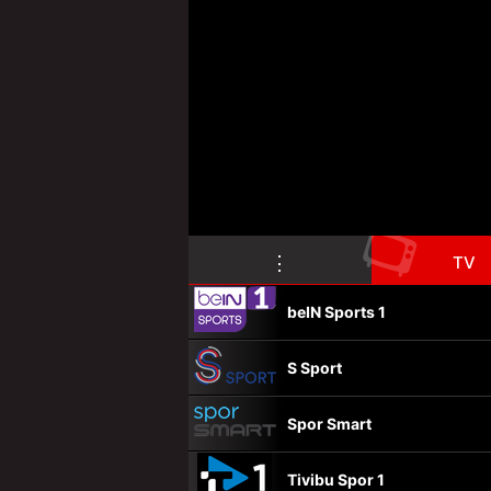
📺
⋮
TV
beIN Sports 1
S Sport
Spor Smart
Tivibu Spor 1