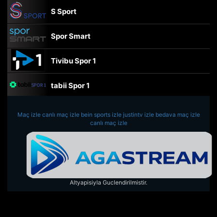
S Sport
Spor Smart
Tivibu Spor 1
tabii Spor 1
TRT Spor
Maç izle
canlı maç izle
bein sports izle
justintv izle
bedava maç izle
canlı maç izle
beIN Sports Haber
tabii Spor
Altyapisiyla Guclendirilmistir.
A Spor
Tivibu Spor