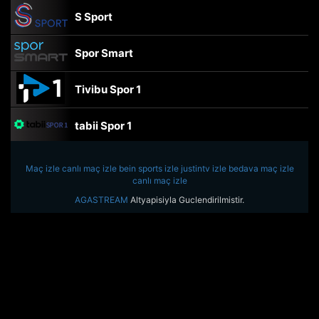
S Sport
Spor Smart
Tivibu Spor 1
tabii Spor 1
TRT Spor
Maç izle
canlı maç izle
bein sports izle
justintv izle
bedava maç izle
canlı maç izle
beIN Sports Haber
AGASTREAM
Altyapisiyla Guclendirilmistir.
tabii Spor
A Spor
Tivibu Spor