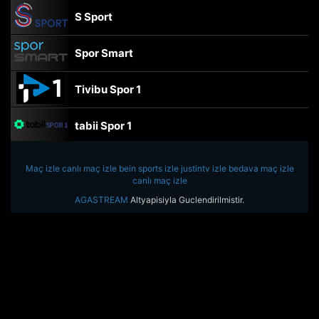
S Sport
Spor Smart
Tivibu Spor 1
tabii Spor 1
TRT Spor
Maç izle
canlı maç izle
bein sports izle
justintv izle
bedava maç izle
canlı maç izle
beIN Sports Haber
AGASTREAM
Altyapisiyla Guclendirilmistir.
tabii Spor
A Spor
Tivibu Spor