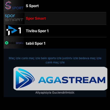
S Sport
Spor Smart
Tivibu Spor 1
tabii Spor 1
TRT Spor
Maç izle
canlı maç izle
bein sports izle
justintv izle
bedava maç izle
canlı maç izle
beIN Sports Haber
tabii Spor
Altyapisiyla Guclendirilmistir.
A Spor
Tivibu Spor