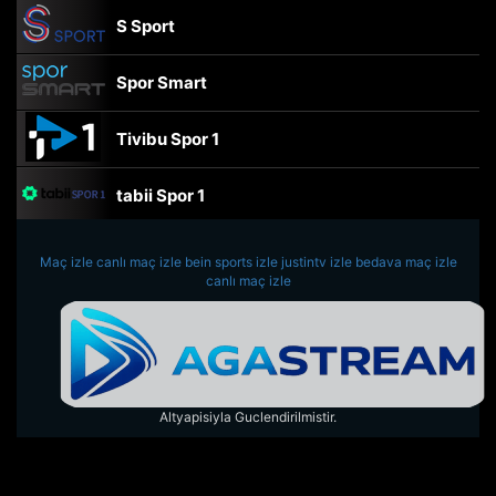
S Sport
Spor Smart
Tivibu Spor 1
tabii Spor 1
TRT Spor
Maç izle
canlı maç izle
bein sports izle
justintv izle
bedava maç izle
canlı maç izle
beIN Sports Haber
tabii Spor
Altyapisiyla Guclendirilmistir.
A Spor
Tivibu Spor