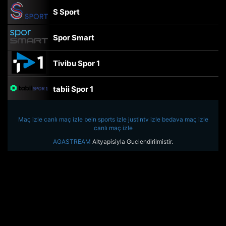
S Sport
Spor Smart
Tivibu Spor 1
tabii Spor 1
TRT Spor
Maç izle
canlı maç izle
bein sports izle
justintv izle
bedava maç izle
canlı maç izle
beIN Sports Haber
AGASTREAM
Altyapisiyla Guclendirilmistir.
tabii Spor
A Spor
Tivibu Spor