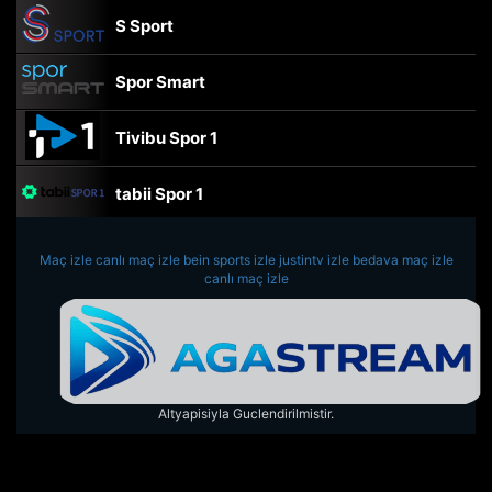
S Sport
Spor Smart
Tivibu Spor 1
tabii Spor 1
TRT Spor
Maç izle
canlı maç izle
bein sports izle
justintv izle
bedava maç izle
canlı maç izle
beIN Sports Haber
tabii Spor
Altyapisiyla Guclendirilmistir.
A Spor
Tivibu Spor