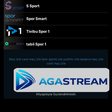
S Sport
Spor Smart
Tivibu Spor 1
tabii Spor 1
TRT Spor
Maç izle
canlı maç izle
bein sports izle
justintv izle
bedava maç izle
canlı maç izle
beIN Sports Haber
tabii Spor
Altyapisiyla Guclendirilmistir.
A Spor
Tivibu Spor