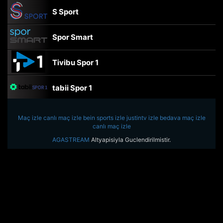
S Sport
Spor Smart
Tivibu Spor 1
tabii Spor 1
TRT Spor
Maç izle
canlı maç izle
bein sports izle
justintv izle
bedava maç izle
canlı maç izle
beIN Sports Haber
AGASTREAM
Altyapisiyla Guclendirilmistir.
tabii Spor
A Spor
Tivibu Spor