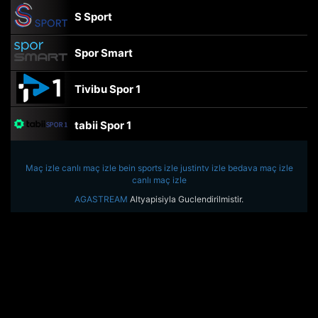
S Sport
Spor Smart
Tivibu Spor 1
tabii Spor 1
TRT Spor
Maç izle
canlı maç izle
bein sports izle
justintv izle
bedava maç izle
canlı maç izle
beIN Sports Haber
AGASTREAM
Altyapisiyla Guclendirilmistir.
tabii Spor
A Spor
Tivibu Spor