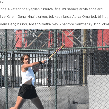
ldı.
rı'nda 4 kategoride yapılan turnuva, final müsabakalarıyla sona erdi.
 ve Kerem Genç ikinci olurken, tek kadınlarda Adiya Omarbek birinci, Po
erem Genç birinci, Ansar Niyetkaliyev-Zhantore Sanzharuly ikinci olma