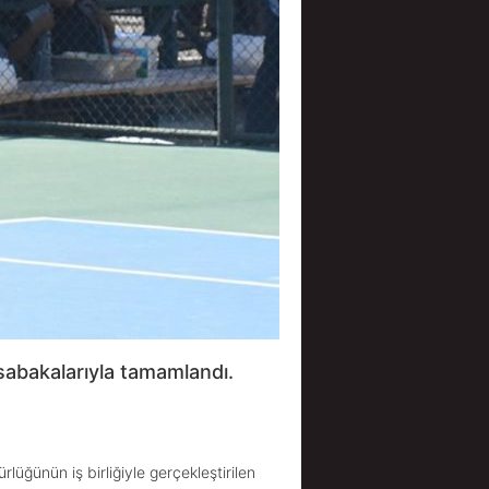
abakalarıyla tamamlandı.
lüğünün iş birliğiyle gerçekleştirilen