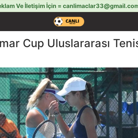
klam Ve İletişim İçin =
canlimaclar33@gmail.co
mar Cup Uluslararası Teni