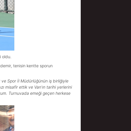
 oldu.
zdemir, tenisin kentte sporun
ve Spor İl Müdürlüğünün iş birliğiyle
 misafir ettik ve Van'ın tarihi yerlerini
ıyorum. Turnuvada emeği geçen herkese