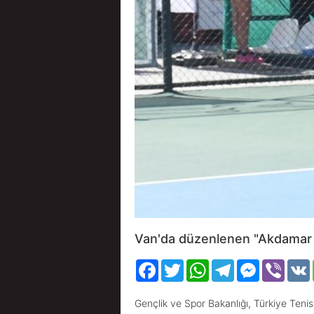
Van'da düzenlenen "Akdamar C
Facebook
Twitter
WhatsApp
Telegram
Messenger
Viber
Gençlik ve Spor Bakanlığı, Türkiye Tenis 