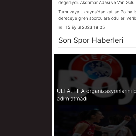
değerliydi. Akdamar Adası ve Van Gölü'
Turnuvaya Ukrayna'dan katılan Polina Is
dereceye giren sporculara ödülleri verild
📅
15 Eylül 2023 18:05
Son Spor Haberleri
UEFA, FIFA organizasyonlarını b
adım atmadı