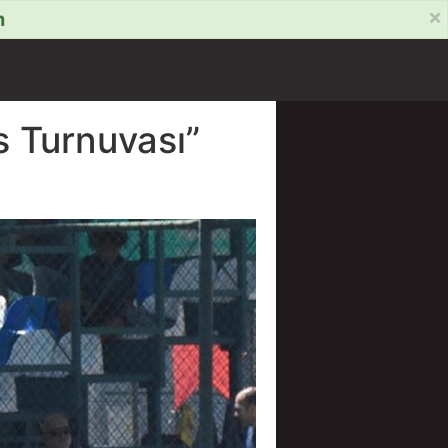
×
m
s Turnuvası”