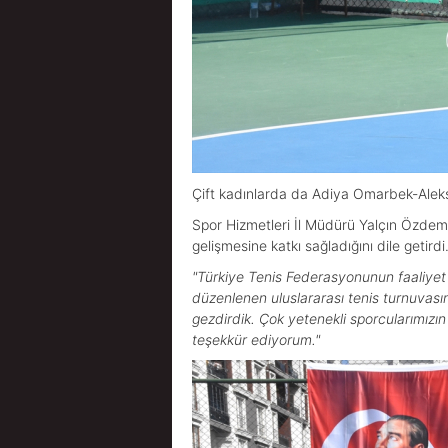
Çift kadınlarda da Adiya Omarbek-Aleks
Spor Hizmetleri İl Müdürü Yalçın Özdemir
gelişmesine katkı sağladığını dile getirdi
"Türkiye Tenis Federasyonunun faaliyet p
düzenlenen uluslararası tenis turnuvasını
gezdirdik. Çok yetenekli sporcularımızı
teşekkür ediyorum."