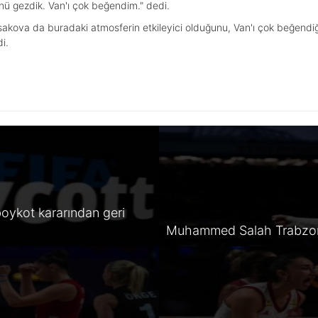
nü gezdik. Van'ı çok beğendim." dedi.
akova da buradaki atmosferin etkileyici olduğunu, Van'ı çok beğendiğ
i.
oykot kararından geri
Muhammed Salah Trabzon