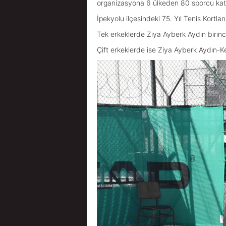
organizasyona 6 ülkeden 80 sporcu katı
İpekyolu ilçesindeki 75. Yıl Tenis Kortla
Tek erkeklerde Ziya Ayberk Aydın birinci
Çift erkeklerde ise Ziya Ayberk Aydın-K