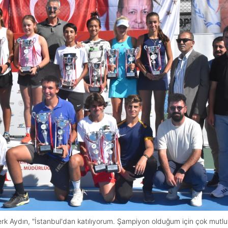
k Aydın, "İstanbul'dan katılıyorum. Şampiyon olduğum için çok mutl