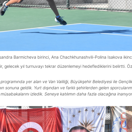
andra Barmicheva birinci, Ana Chachkhunashvili-Polina Isakova ikinci
, gelecek yıl turnuvayı tekrar düzenlemeyi hedeflediklerini belirtti. Ö
.
rogramında yer alan ve Van Valiliği, Büyükşehir Belediyesi ile Gençlik 
n sonuna geldik. Yurt dışından ve farklı şehirlerden gelen sporcularımızı
n müsabakalarını izledik. Seneye katılımın daha fazla olacağına inan