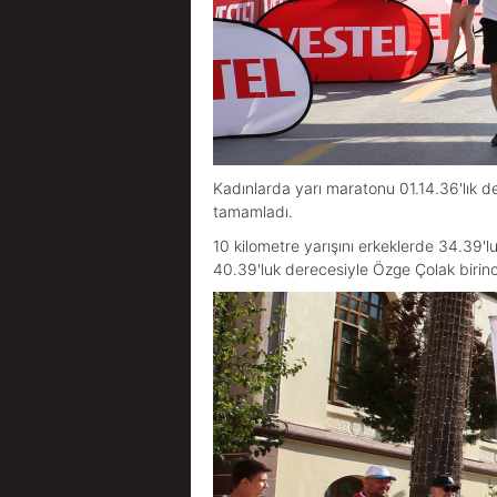
Kadınlarda yarı maratonu 01.14.36'lık de
tamamladı.
10 kilometre yarışını erkeklerde 34.39'
40.39'luk derecesiyle Özge Çolak birinci