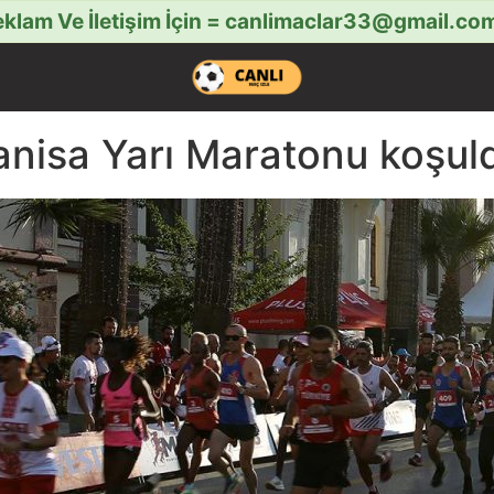
klam Ve İletişim İçin =
canlimaclar33@gmail.co
anisa Yarı Maratonu koşul