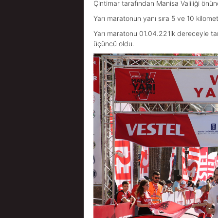
Çintimar tarafından Manisa Valiliği önün
Yarı maratonun yanı sıra 5 ve 10 kilomet
Yarı maratonu 01.04.22'lik dereceyle ta
üçüncü oldu.