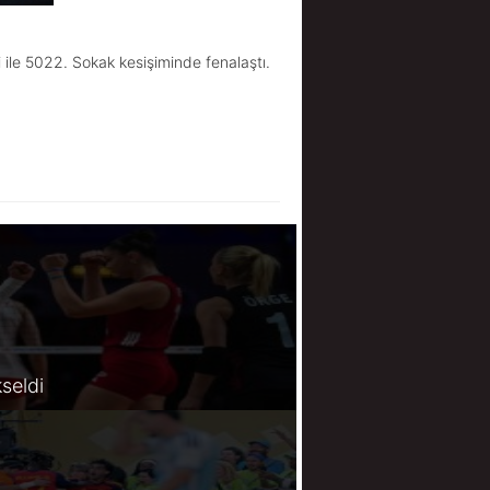
ile 5022. Sokak kesişiminde fenalaştı.
kseldi