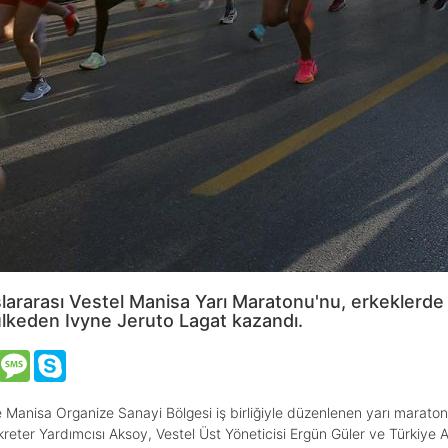
slararası Vestel Manisa Yarı Maratonu'nu, erkeklerde 
 ülkeden Ivyne Jeruto Lagat kazandı.
VK
Message
Skype
 Manisa Organize Sanayi Bölgesi iş birliğiyle düzenlenen yarı maratonu
reter Yardımcısı Aksoy, Vestel Üst Yöneticisi Ergün Güler ve Türkiye 