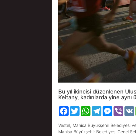
Bu yıl ikincisi düzenlenen Ulu
Keitany, kadınlarda yine aynı
Facebook
Twitter
WhatsApp
Telegram
Messenger
Viber
Vestel, Manisa Büyükşehir Belediyesi ve
Manisa Büyükşehir Belediyesi Genel Sek