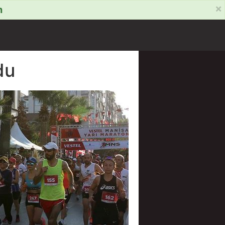
×
m
du