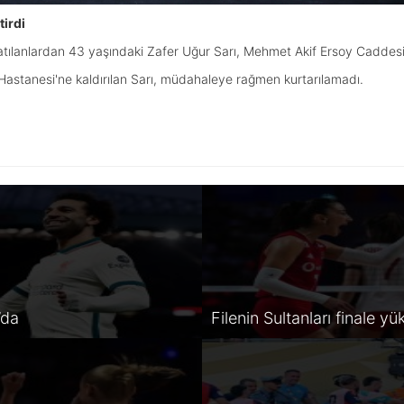
irdi
tılanlardan 43 yaşındaki Zafer Uğur Sarı, Mehmet Akif Ersoy Caddesi 
Hastanesi'ne kaldırılan Sarı, müdahaleye rağmen kurtarılamadı.
’da
Filenin Sultanları finale yü