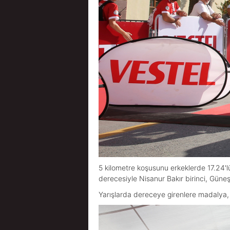
5 kilometre koşusunu erkeklerde 17.24'l
derecesiyle Nisanur Bakır birinci, Güneş 
Yarışlarda dereceye girenlere madalya, 