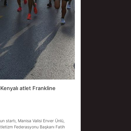
Kenyalı atlet Frankline
n startı, Manisa Valisi Enver Ünlü,
Atletizm Federasyonu Başkanı Fatih