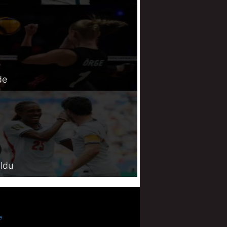
de
oldu
e