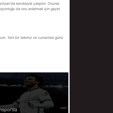
tizan'da kendisiyle çalıştım. Onunla
mpiyonluğu da onu anlatmak için gayet
rum. Yeni bir takımız ve cumartesi günü
spor’da