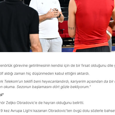
lük görevine getirilmesinin kendisi için de bir fırsat olduğunu dile g
lif aldığı zaman hiç düşünmeden kabul ettiğini aktardı.
k Telekom'un teklifi beni heyecanlandırdı, kariyerim açısından da bir 
an okuma. Sezonun başlamasını dört gözle bekliyorum."
ci"
ör Zeljko Obradovic'e de hayran olduğunu belirtti.
9 kez Avrupa Ligi'ni kazanan Obradovic'ten övgü dolu sözlerle bahset