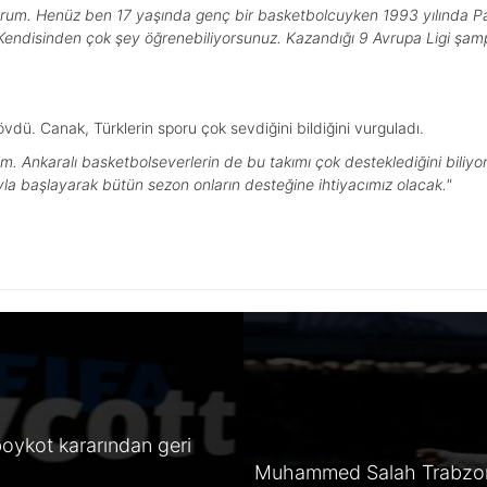
orum. Henüz ben 17 yaşında genç bir basketbolcuyken 1993 yılında Par
. Kendisinden çok şey öğrenebiliyorsunuz. Kazandığı 9 Avrupa Ligi şa
övdü. Canak, Türklerin sporu çok sevdiğini bildiğini vurguladı.
m. Ankaralı basketbolseverlerin de bu takımı çok desteklediğini biliyo
yla başlayarak bütün sezon onların desteğine ihtiyacımız olacak."
oykot kararından geri
Muhammed Salah Trabzon