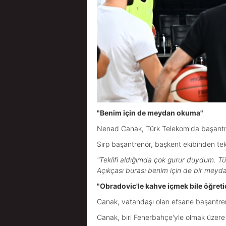
"Benim için de meydan okuma"
Nenad Canak, Türk Telekom'da başantrenör
Sırp başantrenör, başkent ekibinden tek
"Teklifi aldığımda çok gurur duydum. Tür
Açıkçası burası benim için de bir meyd
"Obradovic'le kahve içmek bile öğreti
Canak, vatandaşı olan efsane başantren
Canak, biri Fenerbahçe'yle olmak üzere 