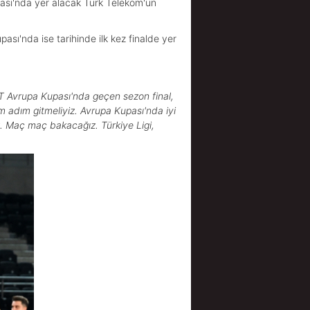
ası'nda yer alacak Türk Telekom'un
ası'nda ise tarihinde ilk kez finalde yer
KT Avrupa Kupası'nda geçen sezon final,
m adım gitmeliyiz. Avrupa Kupası'nda iyi
. Maç maç bakacağız. Türkiye Ligi,