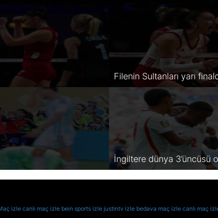
Filenin Sultanları yarı final
İngiltere dünya 3’üncüsü 
Maç izle
canlı maç izle
bein sports izle
justintv izle
bedava maç izle
canlı maç izl