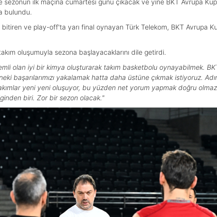
de sezonun ilk maçına cumartesi günü çıkacak ve yine BKT Avrupa Kup
a bulundu.
bitiren ve play-off'ta yarı final oynayan Türk Telekom, BKT Avrupa Kup
takım oluşumuyla sezona başlayacaklarını dile getirdi.
Önemli olan iyi bir kimya oluşturarak takım basketbolu oynayabilmek. B
eneki başarılarımızı yakalamak hatta daha üstüne çıkmak istiyoruz. Adı
 takımlar yeni yeni oluşuyor, bu yüzden net yorum yapmak doğru olmaz
liginden biri. Zor bir sezon olacak."