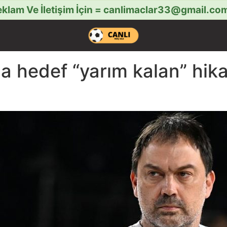
klam Ve İletişim İçin =
canlimaclar33@gmail.co
a hedef “yarım kalan” hika