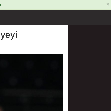
×
m
yeyi