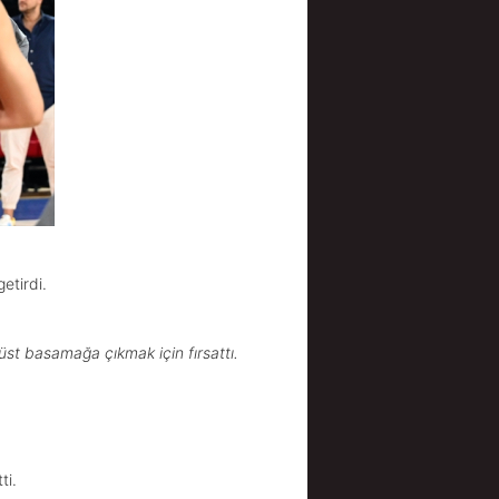
etirdi.
üst basamağa çıkmak için fırsattı.
ti.