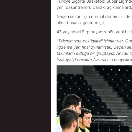
Türkiye Sigorta Basketbol Süper Ligi'n
yeni başantrenörü Canak, açıklamalard
Geçen sezon ligin normal dönemini lider 
alma başarısı göstermişti.
47 yaşındaki Sırp başantrenör, yeni bir 
"Takımımızda çok kaliteli isimler var. 
ligde ise yarı final oynamıştık. Geçen s
takımların olduğu bir gruptayız. Ancak
İspanya'yla birlikte Avrupa'nın en iyi iki 