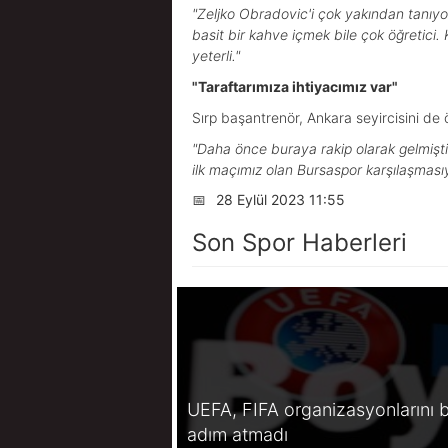
"Zeljko Obradovic'i çok yakından tanıy
basit bir kahve içmek bile çok öğretici
yeterli."
"Taraftarımıza ihtiyacımız var"
Sırp başantrenör, Ankara seyircisini de 
"Daha önce buraya rakip olarak gelmişti
ilk maçımız olan Bursaspor karşılaşması
📅
28 Eylül 2023 11:55
Son Spor Haberleri
UEFA, FIFA organizasyonlarını b
adım atmadı