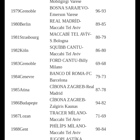
Mobilgirgi Varese
BOSNA SARAJEVO-
1979
Grenoble
96-93
Emerson Varese
REAL MADRİD-
1980
Berlin
89-85
Maccabi Tel Aviv
MACCABİ TEL AVİV-
1981
Strasbourg
80-79
S.Bologna
SQUİBB CANTU-
1982
Köln
86-80
Maccabi Tel Aviv
FORD CANTU-Billy
1983
Grenoble
69-68
Milano
BANCO Dİ ROMA-FC
1984
Cenevre
79-73
Barcelona
CİBONA ZAGREB-Real
1985
Atina
87-78
Madrid
CİBONA ZAGREB-
1986
Budapeşte
94-82
Zalgiris Kaunas
TRACER MİLANO-
1987
Lozan
71-69
Maccabi Tel Aviv
PHİLİPS MİLANO-
1988
Gent
90-84
Maccabi Tel Aviv
JUGOPLASTİKA