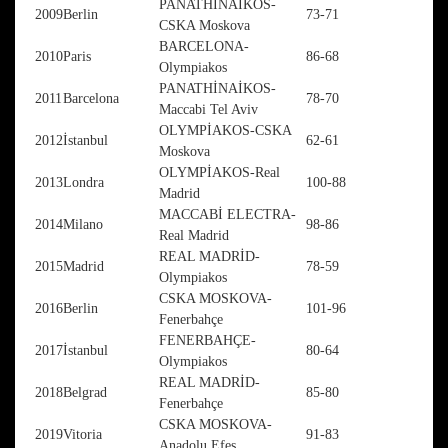
PANATHİNAİKOS-
2009
Berlin
73-71
CSKA Moskova
BARCELONA-
2010
Paris
86-68
Olympiakos
PANATHİNAİKOS-
2011
Barcelona
78-70
Maccabi Tel Aviv
OLYMPİAKOS-CSKA
2012
İstanbul
62-61
Moskova
OLYMPİAKOS-Real
2013
Londra
100-88
Madrid
MACCABİ ELECTRA-
2014
Milano
98-86
Real Madrid
REAL MADRİD-
2015
Madrid
78-59
Olympiakos
CSKA MOSKOVA-
2016
Berlin
101-96
Fenerbahçe
FENERBAHÇE-
2017
İstanbul
80-64
Olympiakos
REAL MADRİD-
2018
Belgrad
85-80
Fenerbahçe
CSKA MOSKOVA-
2019
Vitoria
91-83
Anadolu Efes