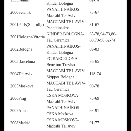
1999
Münih
82-74
Kinder Bologna
PANATHİNAİKOS-
2000
Selanik
73-67
Maccabi Tel Aviv
MACCABİ TEL AVİV-
2001
Paris(Suprolig)
81-67
Panathinaikos
KİNDER BOLOGNA-
65-78,94-73,80-
2001
Bologna/Vitoria
Tau Ceramica
60,79-96,82-74
PANATHİNAİKOS-
2002
Bologna
89-83
Kinder Bologna
FC BARCELONA-
2003
Barcelona
76-65
Benetton Treviso
MACCABİ TEL AVİV-
2004
Tel Aviv
118-74
Skipper Bologna
MACCABİ TEL AVİV-
2005
Moskova
90-78
Tau Ceramica
CSKA MOSKOVA-
2006
Prag
73-69
Maccabi Tel Aviv
PANATHİNAİKOS-
2007
Atina
93-91
CSKA Moskova
CSKA MOSKOVA-
2008
Madrid
91-77
Maccabi Tel Aviv