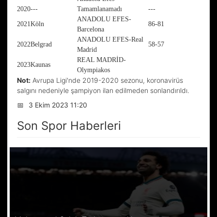
2020
---
Tamamlanamadı
---
ANADOLU EFES-
2021
Köln
86-81
Barcelona
ANADOLU EFES-Real
2022
Belgrad
58-57
Madrid
REAL MADRİD-
2023
Kaunas
Olympiakos
Not:
Avrupa Ligi'nde 2019-2020 sezonu, koronavirüs
salgını nedeniyle şampiyon ilan edilmeden sonlandırıldı.
📅
3 Ekim 2023 11:20
Son Spor Haberleri