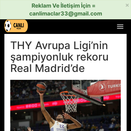
×
Reklam Ve İletişim İçin =
canlimaclar33@gmail.com
Menü
aç
veya
THY Avrupa Ligi’nin
kapat
şampiyonluk rekoru
Real Madrid’de