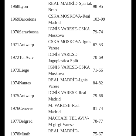
REAL MADRİD-Spartak
1968
Lyon
98-95
Brno
CSKA MOSKOVA-Real
1969
Barcelona
103-99
Madrid
IGNİS VARESE-CSKA
1970
Saraybosna
79-74
Moskova
CSKA MOSKOVA-Ignis
1971
Antwerp
67-53
Varese
IGNİS VARESE-
1972
Tel Aviv
70-69
Jugoplastica Split
IGNİS VARESE-CSKA
1973
Liege
71-66
Moskova
REAL MADRİD-Ignis
1974
Nantes
84-82
Varese
IGNİS VARESE-Real
1975
Antwerp
79-66
Madrid
M. VARESE-Real
1976
Cenevre
81-74
Madrid
MACCABİ TEL AVİV-
1977
Belgrad
78-77
M.girgi Varese
REAL MADRİD-
1978
Münih
75-67