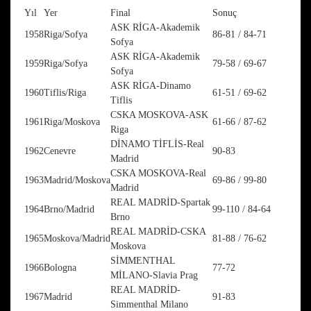
Yıl
Yer
Final
Sonuç
ASK RİGA-Akademik
1958
Riga/Sofya
86-81 / 84-71
Sofya
ASK RİGA-Akademik
1959
Riga/Sofya
79-58 / 69-67
Sofya
ASK RİGA-Dinamo
1960
Tiflis/Riga
61-51 / 69-62
Tiflis
CSKA MOSKOVA-ASK
1961
Riga/Moskova
61-66 / 87-62
Riga
DİNAMO TİFLİS-Real
1962
Cenevre
90-83
Madrid
CSKA MOSKOVA-Real
1963
Madrid/Moskova
69-86 / 99-80
Madrid
REAL MADRİD-Spartak
1964
Brno/Madrid
99-110 / 84-64
Brno
REAL MADRİD-CSKA
1965
Moskova/Madrid
81-88 / 76-62
Moskova
SİMMENTHAL
1966
Bologna
77-72
MİLANO-Slavia Prag
REAL MADRİD-
1967
Madrid
91-83
Simmenthal Milano