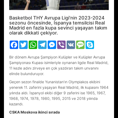
Basketbol THY Avrupa Ligi'nin 2023-2024
sezonu öncesinde, İspanya temsilcisi Real
Madrid en fazla kupa sevinci yaşayan takım
olarak dikkati çekiyor.
Facebook
Twitter
WhatsApp
Telegram
Messenger
Viber
VK
Message
Skype
Bir dönem Avrupa Şampiyon Kulüpler ve Kulüpler Avrupa
Şampiyonası Kupası isimleriyle oynanan ligde Real Madrid,
11 kezle adını zirveye en çok yazdıran takım unvanını
elinde bulunduruyor.
Geçen sezon finalde Yunanistan'ın Olympiakos ekibini
yenerek 11. zaferini yaşayan Real Madrid, ilk kupasını 1964
yılında aldı. İspanyol ekibi diğer 9 zaferini ise 1965, 1967,
1968, 1974, 1978, 1980, 1995, 2015 ve 2018 yılında
kazandı.
CSKA Moskova ikinci sırada