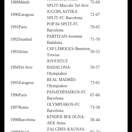
1989
Münih
75-69
SPLİT-Maccabi Tel Aviv
JUGOPLASTİKA
1990
Zaragosa
72-67
SPLİT-FC Barcelona
POP 84 SPLİT-FC
1991
Paris
70-65
Barcelona
PARTİZAN-Joventut
1992
İstanbul
71-70
Badalona
CSP LİMOGES-Benetton
1993
Atina
59-55
Treviso
JOVENTUT
1994
Tel Aviv
BADALONA-
59-57
Olympiakos
REAL MADRİD-
1995
Zaragosa
73-61
Olympiakos
PANATHİNAİKOS-FC
1996
Paris
67-66
Barcelona
OLYMPİAKOS-FC
1997
Roma
73-58
Barcelona
KİNDER BOLOGNA-
1998
Barcelona
58-44
AEK Atina
ZALGİRİS KAUNAS-