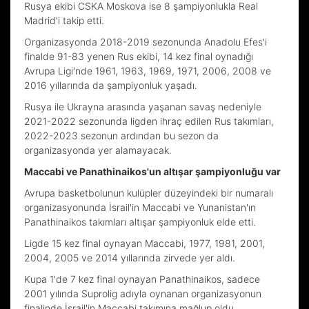
Rusya ekibi CSKA Moskova ise 8 şampiyonlukla Real
Madrid'i takip etti.
Organizasyonda 2018-2019 sezonunda Anadolu Efes'i
finalde 91-83 yenen Rus ekibi, 14 kez final oynadığı
Avrupa Ligi'nde 1961, 1963, 1969, 1971, 2006, 2008 ve
2016 yıllarında da şampiyonluk yaşadı.
Rusya ile Ukrayna arasında yaşanan savaş nedeniyle
2021-2022 sezonunda ligden ihraç edilen Rus takımları,
2022-2023 sezonun ardından bu sezon da
organizasyonda yer alamayacak.
Maccabi ve Panathinaikos'un altışar şampiyonluğu var
Avrupa basketbolunun kulüpler düzeyindeki bir numaralı
organizasyonunda İsrail'in Maccabi ve Yunanistan'ın
Panathinaikos takımları altışar şampiyonluk elde etti.
Ligde 15 kez final oynayan Maccabi, 1977, 1981, 2001,
2004, 2005 ve 2014 yıllarında zirvede yer aldı.
Kupa 1'de 7 kez final oynayan Panathinaikos, sadece
2001 yılında Suprolig adıyla oynanan organizasyonun
finalinde İsrail'in Maccabi takımına mağlup oldu.