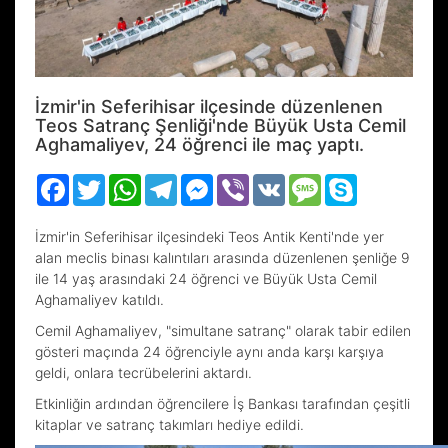
İzmir'in Seferihisar ilçesinde düzenlenen
Teos Satranç Şenliği'nde Büyük Usta Cemil
Aghamaliyev, 24 öğrenci ile maç yaptı.
Facebook
Twitter
WhatsApp
Telegram
Messenger
Viber
VK
Message
Skype
İzmir'in Seferihisar ilçesindeki Teos Antik Kenti'nde yer
alan meclis binası kalıntıları arasında düzenlenen şenliğe 9
ile 14 yaş arasındaki 24 öğrenci ve Büyük Usta Cemil
Aghamaliyev katıldı.
Cemil Aghamaliyev, "simultane satranç" olarak tabir edilen
gösteri maçında 24 öğrenciyle aynı anda karşı karşıya
geldi, onlara tecrübelerini aktardı.
Etkinliğin ardından öğrencilere İş Bankası tarafından çeşitli
kitaplar ve satranç takımları hediye edildi.