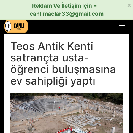
×
Reklam Ve İletişim İçin =
canlimaclar33@gmail.com
Menü
aç
veya
Teos Antik Kenti
kapat
satrançta usta-
öğrenci buluşmasına
ev sahipliği yaptı