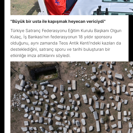
"Büyük bir usta ile kapışmak heyecan vericiydi"
Türkiye Satranç Federasyonu Eğitim Kurulu Başkanı Olgun
Kulaç, İş Bankası'nın federasyonun 18 yıldır sponsoru
olduğunu, aynı zamanda Teos Antik Kenti'ndeki kazıları da
desteklediğini, satranç sporu ve tarihi buluşturan bir
etkinliğe imza attıklarını söyledi.