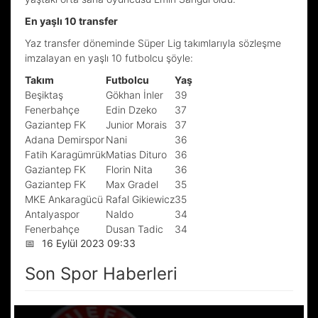
En yaşlı 10 transfer
Yaz transfer döneminde Süper Lig takımlarıyla sözleşme
imzalayan en yaşlı 10 futbolcu şöyle:
Takım
Futbolcu
Yaş
Beşiktaş
Gökhan İnler
39
Fenerbahçe
Edin Dzeko
37
Gaziantep FK
Junior Morais
37
Adana Demirspor
Nani
36
Fatih Karagümrük
Matias Dituro
36
Gaziantep FK
Florin Nita
36
Gaziantep FK
Max Gradel
35
MKE Ankaragücü
Rafal Gikiewicz
35
Antalyaspor
Naldo
34
Fenerbahçe
Dusan Tadic
34
📅
16 Eylül 2023 09:33
Son Spor Haberleri