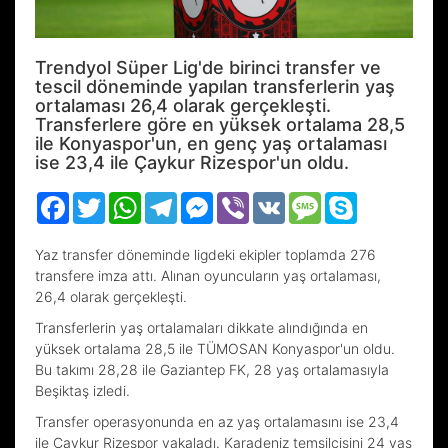
Trendyol Süper Lig'de birinci transfer ve
tescil döneminde yapılan transferlerin yaş
ortalaması 26,4 olarak gerçekleşti.
Transferlere göre en yüksek ortalama 28,5
ile Konyaspor'un, en genç yaş ortalaması
ise 23,4 ile Çaykur Rizespor'un oldu.
Facebook
Twitter
WhatsApp
Telegram
Messenger
Viber
VK
Message
Skype
Yaz transfer döneminde ligdeki ekipler toplamda 276
transfere imza attı. Alınan oyuncuların yaş ortalaması,
26,4 olarak gerçekleşti.
Transferlerin yaş ortalamaları dikkate alındığında en
yüksek ortalama 28,5 ile TÜMOSAN Konyaspor'un oldu.
Bu takımı 28,28 ile Gaziantep FK, 28 yaş ortalamasıyla
Beşiktaş izledi.
Transfer operasyonunda en az yaş ortalamasını ise 23,4
ile Çaykur Rizespor yakaladı. Karadeniz temsilcisini 24 yaş