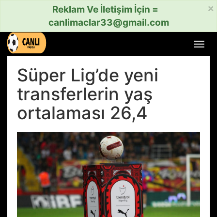
×
Reklam Ve İletişim İçin =
canlimaclar33@gmail.com
Menü
aç
veya
Süper Lig’de yeni
kapat
transferlerin yaş
ortalaması 26,4