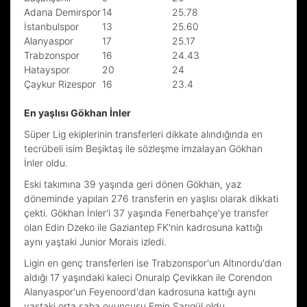
Adana Demirspor
14
25.78
İstanbulspor
13
25.60
Alanyaspor
17
25.17
Trabzonspor
16
24.43
Hatayspor
20
24
Çaykur Rizespor
16
23.4
En yaşlısı Gökhan İnler
Süper Lig ekiplerinin transferleri dikkate alındığında en
tecrübeli isim Beşiktaş ile sözleşme imzalayan Gökhan
İnler oldu.
Eski takımına 39 yaşında geri dönen Gökhan, yaz
döneminde yapılan 276 transferin en yaşlısı olarak dikkati
çekti. Gökhan İnler'i 37 yaşında Fenerbahçe'ye transfer
olan Edin Dzeko ile Gaziantep FK'nin kadrosuna kattığı
aynı yaştaki Junior Morais izledi.
Ligin en genç transferleri ise Trabzonspor'un Altınordu'dan
aldığı 17 yaşındaki kaleci Onuralp Çevikkan ile Corendon
Alanyaspor'un Feyenoord'dan kadrosuna kattığı aynı
yaştaki orta saha oyuncusu Emin Sarıgül oldu.