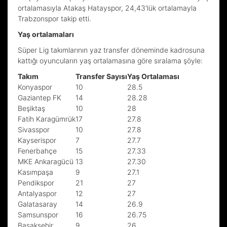
ortalamasıyla Atakaş Hatayspor, 24,43'lük ortalamayla
Trabzonspor takip etti.
Yaş ortalamaları
Süper Lig takımlarının yaz transfer döneminde kadrosuna
kattığı oyuncuların yaş ortalamasına göre sıralama şöyle:
Takım
Transfer Sayısı
Yaş Ortalaması
Konyaspor
10
28.5
Gaziantep FK
14
28.28
Beşiktaş
10
28
Fatih Karagümrük
17
27.8
Sivasspor
10
27.8
Kayserispor
7
27.7
Fenerbahçe
15
27.33
MKE Ankaragücü
13
27.30
Kasımpaşa
9
27.1
Pendikspor
21
27
Antalyaspor
12
27
Galatasaray
14
26.9
Samsunspor
16
26.75
Başakşehir
9
26