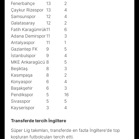
Fenerbahçe
13
2
Çaykur Rizespor
13
4
Samsunspor
12
4
Galatasaray
12
2
Fatih Karagümrük
11
6
Adana Demirspor
11
3
Antalyaspor
11
1
Gaziantep FK
9
5
İstanbulspor
9
4
MKE Ankaragücü
8
5
Beşiktaş
8
3
Kasımpaşa
8
2
Konyaspor
6
4
Başakşehir
6
3
Pendikspor
5
16
Sivasspor
5
5
Kayserispor
3
4
Transferde tercih İngiltere
Süper Lig takımları, transferde en fazla İngiltere'de top
koşturan futbolcuları tercih etti.