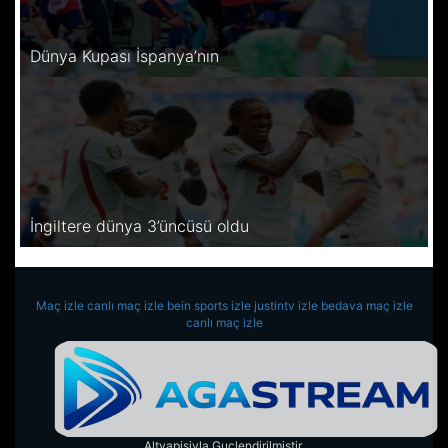
Dünya Kupası İspanya’nın
İngiltere dünya 3’üncüsü oldu
Maç izle
canlı maç izle
bein sports izle
justintv izle
bedava maç izle
canlı maç izle
Altyapisiyla Guclendirilmistir.