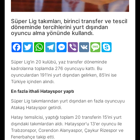
Süper Lig takımları, birinci transfer ve tescil
döneminde tercihlerini yurt dışından
oyuncu alma yönünde kullandı.
Facebook
Twitter
WhatsApp
Telegram
Messenger
Viber
VK
Message
Skype
Süper Lig'in 20 kulübü, yaz transfer döneminde
kadrolarına toplamda 276 oyuncuyu kattı. Bu
oyunculardan 191'ini yurt dışından gelirken, 85'ini ise
Türkiye içinden alındı.
En fazla ithali Hatayspor yaptı
Süper Lig takımlarından yurt dışından en fazla oyuncuyu
Atakaş Hatayspor getirdi.
Hatay temsilcisi, yaptığı toplam 20 transferin 15'ini yurt
dışındaki takımlardan aldı. Hatayspor'u 13'er oyuncu ile
Trabzonspor, Corendon Alanyaspor, Çaykur Rizespor ve
Fenerbahçe takip etti.