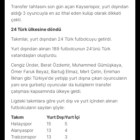
Transfer tahtasını son gün açan Kayserispor, yurt dışından
aldığı 3 oyuncuyla en az ithal eden kulüp olarak dikkati
çekti.
24 Türk ülkesine döndü
Takımlar, yurt dışından 24 Türk futbolcuyu getirdi.
Yurt dışından alınan 189 futbolcunun 24'ünü Türk
vatandaşları oluşturdu.
Cengiz Ünder, Berat Özdemir, Muhammed Gümüşkaya,
Ömer Faruk Beyaz, Bartuğ Elmaz, Mert Çetin, Emirhan
İlkhan gibi Türkiye'de yetişip yurt dışına çıkan oyuncuların
yanı sıra gurbetçi oyuncular da kulüplerin transfer
çalışması kapsamında ülkeye geldi.
Ligdeki takımlara göre yurt dışı ve yurt içinden alınan
futbolcuların sayıları şöyle:
Takım
Yurt Dışı
Yurt İçi
Hatayspor
15
5
Alanyaspor
13
4
Trabzonspor
13
3