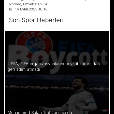
Norveç, Özbekistan, Şili
📅
16 Eylül 2023 10:18
Son Spor Haberleri
UEFA, FIFA organizasyonlarını boykot kararından
geri adım atmadı
Muhammed Salah Trabzonspor’da