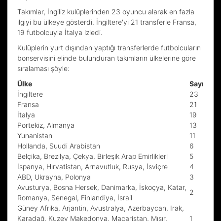
Takımlar, İngiliz kulüplerinden 23 oyuncu alarak en fazla
ilgiyi bu ülkeye gösterdi. İngiltere'yi 21 transferle Fransa,
19 futbolcuyla İtalya izledi.
Kulüplerin yurt dışından yaptığı transferlerde futbolcuların
bonservisini elinde bulunduran takımların ülkelerine göre
sıralaması şöyle:
Ülke
Sayı
İngiltere
23
Fransa
21
İtalya
19
Portekiz, Almanya
13
Yunanistan
11
Hollanda, Suudi Arabistan
6
Belçika, Brezilya, Çekya, Birleşik Arap Emirlikleri
5
İspanya, Hırvatistan, Arnavutluk, Rusya, İsviçre
4
ABD, Ukrayna, Polonya
3
Avusturya, Bosna Hersek, Danimarka, İskoçya, Katar,
2
Romanya, Senegal, Finlandiya, İsrail
Güney Afrika, Arjantin, Avustralya, Azerbaycan, Irak,
Karadağ, Kuzey Makedonya, Macaristan, Mısır,
1