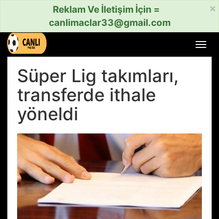
×
Reklam Ve İletişim İçin =
canlimaclar33@gmail.com
Menü
aç
veya
Süper Lig takımları,
kapat
transferde ithale
yöneldi