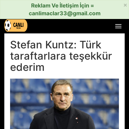
×
Reklam Ve İletişim İçin =
canlimaclar33@gmail.com
Menü
aç
veya
Stefan Kuntz: Türk
kapat
taraftarlara teşekkür
ederim