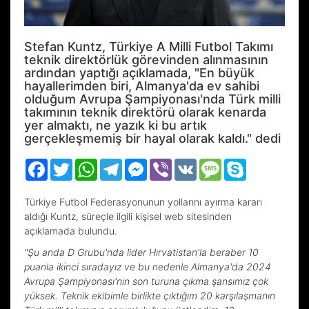
Stefan Kuntz, Türkiye A Milli Futbol Takımı
teknik direktörlük görevinden alınmasının
ardından yaptığı açıklamada, "En büyük
hayallerimden biri, Almanya'da ev sahibi
olduğum Avrupa Şampiyonası'nda Türk milli
takımının teknik direktörü olarak kenarda
yer almaktı, ne yazık ki bu artık
gerçekleşmemiş bir hayal olarak kaldı." dedi
Facebook
Twitter
WhatsApp
Telegram
Messenger
Viber
VK
Message
Skype
Türkiye Futbol Federasyonunun yollarını ayırma kararı
aldığı Kuntz, süreçle ilgili kişisel web sitesinden
açıklamada bulundu.
"Şu anda D Grubu'nda lider Hırvatistan'la beraber 10
puanla ikinci sıradayız ve bu nedenle Almanya'da 2024
Avrupa Şampiyonası'nın son turuna çıkma şansımız çok
yüksek. Teknik ekibimle birlikte çıktığım 20 karşılaşmanın