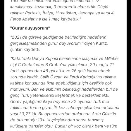
Türk milli takımının sorumluluğunu üstlendim, 12
karşılaşmayı kazandık, 3 beraberlik elde ettik. Güçlü
rakipler Portekiz, İtalya, Hırvatistan, Japonya'ya karşı 4,
Faroe Adaları'na ise 1 maç kaybettik."
"Gurur duyuyorum"
"2021'de göreve geldiğimde belirlediğim hedeflerin
gerçekleşmesinden gurur duyuyorum."
diyen Kuntz,
şunları kaydetti:
"Katar'daki Dünya Kupası elemelerine ulaşmak ve Milletler
Ligi C Grubu'ndan B Grubu'na yükselmek. 20 maçta 21
farklı oyuncudan 46 gol attık ve 26 golü kabul etmek
zorunda kaldık. Salih Özcan ve Ferdi Kadıoğlu'nu takıma
katılma konusunda ikna edebildiğimiz için özellikle çok
mutluyum. Ben ve ekibimin belirlediği hedeflerden biri de
genç Türk yeteneklerini keşfetmek ve desteklemekti.
Görev yaptığımız iki yıl boyunca 22 oyuncu Türk milli
takımında forma giydi. İlk kez sahneye çıkanların ortalama
yaşı 23,27 idi. Bu oyunculardan aralarında Arda Güler'in
de bulunduğu 10'u ilk çıkışlarından sonra tanınmış
kulüplere transfer oldu. Bunlar bir koç olarak beni ve tüm