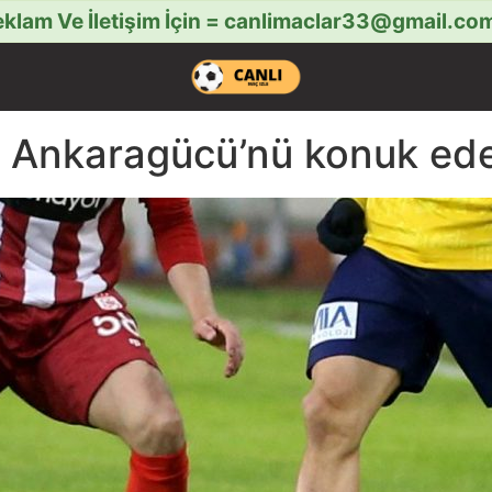
klam Ve İletişim İçin =
canlimaclar33@gmail.co
 Ankaragücü’nü konuk ed