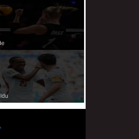
de
oldu
e