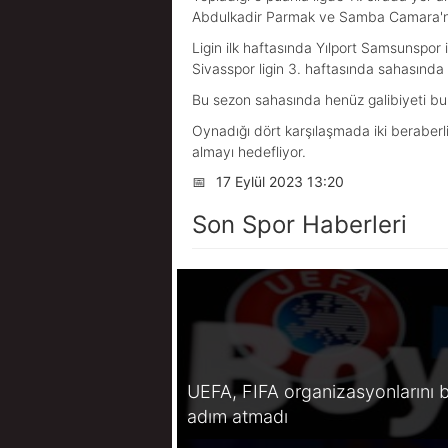
Abdulkadir Parmak ve Samba Camara'nın
Ligin ilk haftasında Yılport Samsunspor 
Sivasspor ligin 3. haftasında sahasında
Bu sezon sahasında henüz galibiyeti b
Oynadığı dört karşılaşmada iki beraberl
almayı hedefliyor.
📅
17 Eylül 2023 13:20
Son Spor Haberleri
UEFA, FIFA organizasyonlarını b
adım atmadı