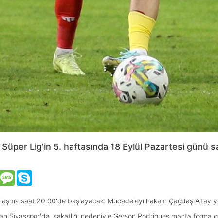
Süper Lig'in 5. haftasında 18 Eylül Pazartesi günü
VK
Message
Skype
şılaşma saat 20.00'de başlayacak. Mücadeleyi hakem Çağdaş Altay y
 alan Sivasspor'da, sakatlığı nedeniyle Gerson Rodrigues maçta forma 