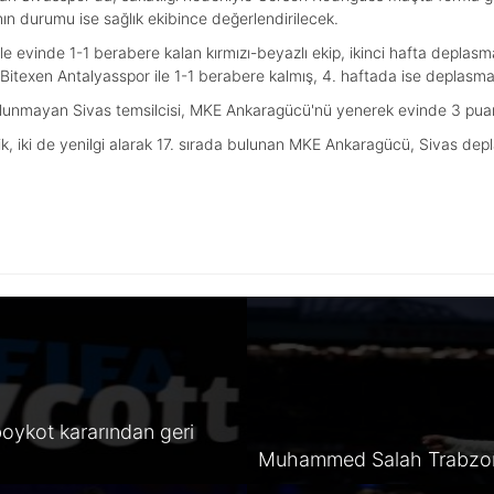
 durumu ise sağlık ekibince değerlendirilecek.
ile evinde 1-1 berabere kalan kırmızı-beyazlı ekip, ikinci hafta depla
 Bitexen Antalyasspor ile 1-1 berabere kalmış, 4. haftada ise deplas
ulunmayan Sivas temsilcisi, MKE Ankaragücü'nü yenerek evinde 3 puan
ik, iki de yenilgi alarak 17. sırada bulunan MKE Ankaragücü, Sivas dep
oykot kararından geri
Muhammed Salah Trabzon