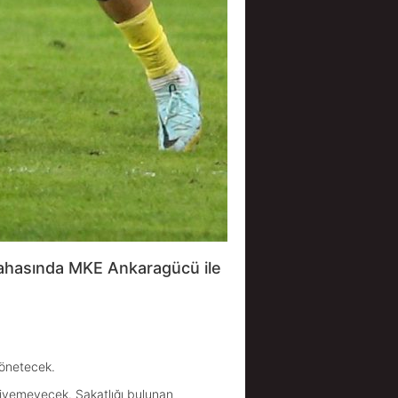
 sahasında MKE Ankaragücü ile
önetecek.
giyemeyecek. Sakatlığı bulunan