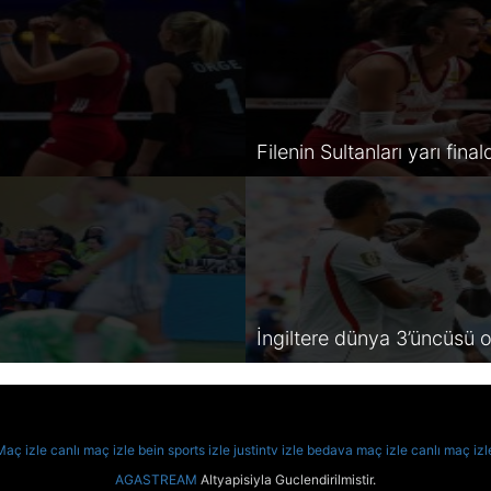
Filenin Sultanları yarı final
İngiltere dünya 3’üncüsü 
Maç izle
canlı maç izle
bein sports izle
justintv izle
bedava maç izle
canlı maç izl
AGASTREAM
Altyapisiyla Guclendirilmistir.