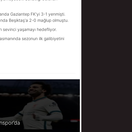
smanda Gaziantep FK'yi 3-1 yenmişti.
manda Beşiktaş'a 2-0 mağlup olmuştu.
 sevinci yaşamayı hedefliyor.
lasmanında sezonun ilk galibiyetini
spor’da