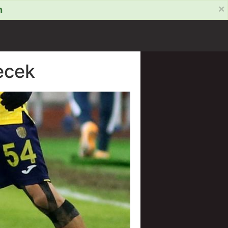
×
m
ecek