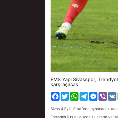
EMS Yapı Sivasspor, Trendyol 
karşılaşacak.
Facebook
Twitter
WhatsApp
Telegram
Messenger
Viber
Sivas 4 Eylül Stadı'nda oynanacak kar
Topladığı 5 puanla ligde 11. sırada yer