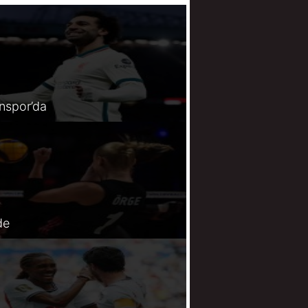
spor’da
de