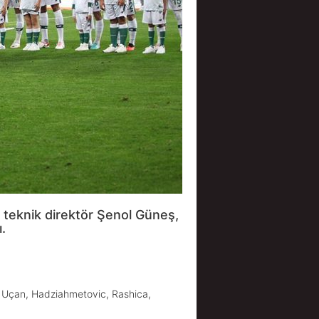
 teknik direktör Şenol Güneş,
.
h Uçan, Hadziahmetovic, Rashica,