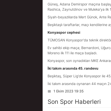
Güneş, Adana Demirspor maçına başlaya
Rashica, Zaynutdinov ve Muleka'ya ilk 1
Siyah-beyazlılarda Mert Günok, Ante Re
Beşiktaşlı taraftarlar, maçı kendilerine a
Konyaspor cephesi
TÜMOSAN Konyaspor'da teknik direktör A
Ev sahibi ekip maça; Bernardoni, Uğurc
Moreno ilk 11'i ile maça başladı.
Konyaspor, son oynadıkları MKE Ankaragüc
İki takım arasında 45. randevu
Beşiktaş, Süper Lig'de Konyaspor ile 45. 
İki takım arasında oynanan 44 maçın 24
📅
1 Ekim 2023 19:35
Son Spor Haberleri