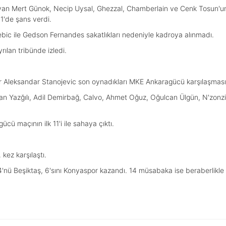
n Mert Günok, Necip Uysal, Ghezzal, Chamberlain ve Cenk Tosun'un 
1'de şans verdi.
bic ile Gedson Fernandes sakatlıkları nedeniyle kadroya alınmadı.
yrılan tribünde izledi.
leksandar Stanojevic son oynadıkları MKE Ankaragücü karşılaşmasının
an Yazğılı, Adil Demirbağ, Calvo, Ahmet Oğuz, Oğulcan Ülgün, N'zonzi
ü maçının ilk 11'i ile sahaya çıktı.
kez karşılaştı.
'nü Beşiktaş, 6'sını Konyaspor kazandı. 14 müsabaka ise beraberlikl