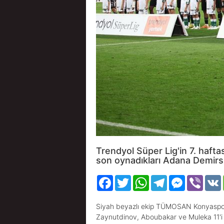
Trendyol Süper Lig'in 7. haf
son oynadıkları Adana Demirspo
Facebook
Twitter
WhatsApp
Telegram
Messenger
Viber
Siyah beyazlı ekip TÜMOSAN Konyaspor k
Zaynutdinov, Aboubakar ve Muleka 11'i il