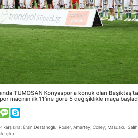
tasında TÜMOSAN Konyaspor'a konuk olan Beşiktaş'ta
r maçının ilk 11'ine göre 5 değişiklikle maça başladı
VK
Message
Skype
arşısına; Ersin Destanoğlu, Rosier, Amartey, Colley, Masuaku, Sali
e çıktı.