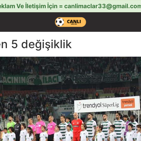
klam Ve İletişim İçin =
canlimaclar33@gmail.co
n 5 değişiklik