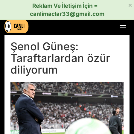
×
Reklam Ve İletişim İçin =
canlimaclar33@gmail.com
Menü
aç
veya
Şenol Güneş:
kapat
Taraftarlardan özür
diliyorum