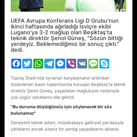
UEFA Avrupa Konferans Ligi D Grubu'nun
ikinci haftasında ağırladığı İsviçre ekibi
Lugano'ya 3-2 mağlup olan Beşiktaş'ta
teknik direktör Şenol Güneş, "Sözün bittiği
yerdeyiz. Beklemediğimiz bir sonuç çıktı."
dedi.
Facebook
Twitter
WhatsApp
Telegram
Messenger
Viber
VK
Message
Skype
Tüpraş Stadı'nda oynanan karşılaşmanın ardından
düzenlenen basın toplantısında konuşan Beşiktaş'ta teknik
direktör Şenol Güneş, yaşadıkları mağlubiyet nedeniyle
çok üzgün olduklarını dile getirdi.
"Bu duruma düştüğümüz için söylenecek bir söz
bulunamaz"
Deneyimli teknik adam, müsabakaya galibiyet parolasıyla
çıktıklarını ancak sürpriz bir yenilgi yaşadıklarını aktardı.