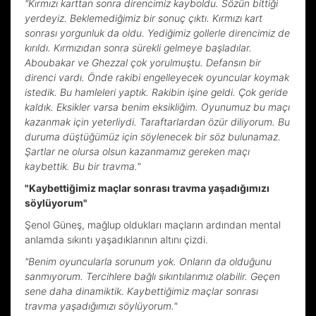
"Kırmızı karttan sonra direncimiz kayboldu. Sözün bittiği
yerdeyiz. Beklemediğimiz bir sonuç çıktı. Kırmızı kart
sonrası yorgunluk da oldu. Yediğimiz gollerle direncimiz de
kırıldı. Kırmızıdan sonra sürekli gelmeye başladılar.
Aboubakar ve Ghezzal çok yorulmuştu. Defansın bir
direnci vardı. Önde rakibi engelleyecek oyuncular koymak
istedik. Bu hamleleri yaptık. Rakibin işine geldi. Çok geride
kaldık. Eksikler varsa benim eksikliğim. Oyunumuz bu maçı
kazanmak için yeterliydi. Taraftarlardan özür diliyorum. Bu
duruma düştüğümüz için söylenecek bir söz bulunamaz.
Şartlar ne olursa olsun kazanmamız gereken maçı
kaybettik. Bu bir travma."
"Kaybettiğimiz maçlar sonrası travma yaşadığımızı
söylüyorum"
Şenol Güneş, mağlup oldukları maçların ardından mental
anlamda sıkıntı yaşadıklarının altını çizdi.
"Benim oyuncularla sorunum yok. Onların da olduğunu
sanmıyorum. Tercihlere bağlı sıkıntılarımız olabilir. Geçen
sene daha dinamiktik. Kaybettiğimiz maçlar sonrası
travma yaşadığımızı söylüyorum."