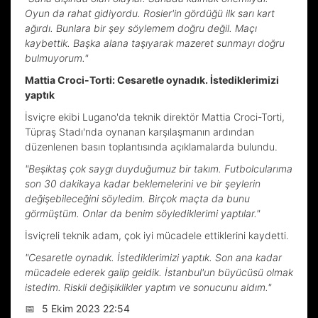
Oyun da rahat gidiyordu. Rosier'in gördüğü ilk sarı kart
ağırdı. Bunlara bir şey söylemem doğru değil. Maçı
kaybettik. Başka alana taşıyarak mazeret sunmayı doğru
bulmuyorum."
Mattia Croci-Torti: Cesaretle oynadık. İstediklerimizi
yaptık
İsviçre ekibi Lugano'da teknik direktör Mattia Croci-Torti,
Tüpraş Stadı'nda oynanan karşılaşmanın ardından
düzenlenen basın toplantısında açıklamalarda bulundu.
"Beşiktaş çok saygı duyduğumuz bir takım. Futbolcularıma
son 30 dakikaya kadar beklemelerini ve bir şeylerin
değişebileceğini söyledim. Birçok maçta da bunu
görmüştüm. Onlar da benim söylediklerimi yaptılar."
İsviçreli teknik adam, çok iyi mücadele ettiklerini kaydetti.
"Cesaretle oynadık. İstediklerimizi yaptık. Son ana kadar
mücadele ederek galip geldik. İstanbul'un büyücüsü olmak
istedim. Riskli değişiklikler yaptım ve sonucunu aldım."
📅
5 Ekim 2023 22:54