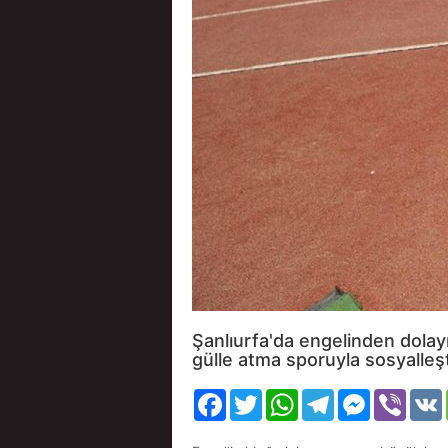
Şanlıurfa'da engelinden dolay
gülle atma sporuyla sosyalleşt
Facebook
Twitter
WhatsApp
Telegram
Messenger
Viber