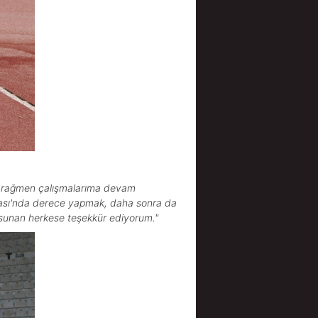
na rağmen çalışmalarıma devam
onası'nda derece yapmak, daha sonra da
k sunan herkese teşekkür ediyorum."