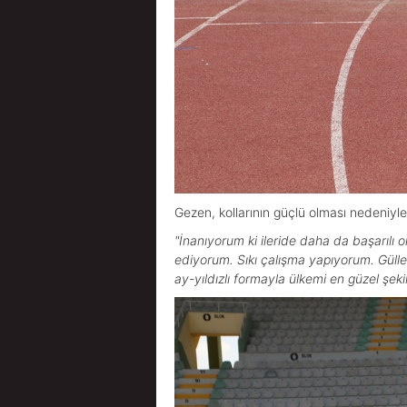
Gezen, kollarının güçlü olması nedeniyle 
"İnanıyorum ki ileride daha da başarıl
ediyorum. Sıkı çalışma yapıyorum. Güll
ay-yıldızlı formayla ülkemi en güzel şe