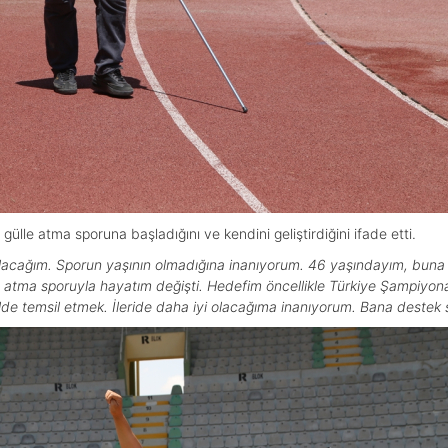
gülle atma sporuna başladığını ve kendini geliştirdiğini ifade etti.
ı olacağım. Sporun yaşının olmadığına inanıyorum. 46 yaşındayım, bu
e atma sporuyla hayatım değişti. Hedefim öncellikle Türkiye Şampiy
kilde temsil etmek. İleride daha iyi olacağıma inanıyorum. Bana deste