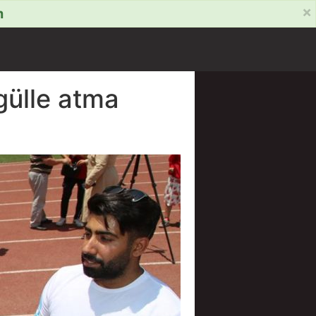
×
m
gülle atma