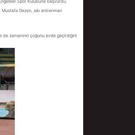
 Engelliler Spor Kulübüne başvurdu.
dı. Mustafa Gezen, sıkı antrenman
yle de zamanının çoğunu evde geçirdiğini