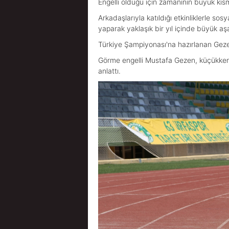
Engelli olduğu için zamanının büyük kıs
Arkadaşlarıyla katıldığı etkinliklerle s
yaparak yaklaşık bir yıl içinde büyük a
Türkiye Şampiyonası'na hazırlanan Gezen
Görme engelli Mustafa Gezen, küçükken g
anlattı.