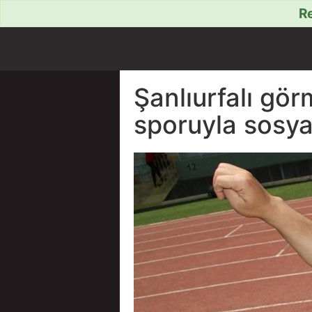
Re
Şanlıurfalı gö
sporuyla sosyal