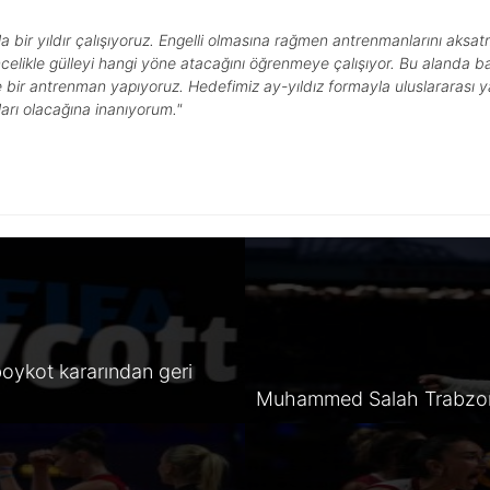
la bir yıldır çalışıyoruz. Engelli olmasına rağmen antrenmanlarını aks
elikle gülleyi hangi yöne atacağını öğrenmeye çalışıyor. Bu alanda baz
de bir antrenman yapıyoruz. Hedefimiz ay-yıldız formayla uluslararası 
arı olacağına inanıyorum."
oykot kararından geri
Muhammed Salah Trabzon