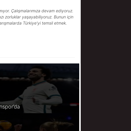
atmıyor. Çalışmalarımıza devam ediyoruz.
ı zorluklar yaşayabiliyoruz. Bunun için
yarışmalarda Türkiye'yi temsil etmek.
spor’da