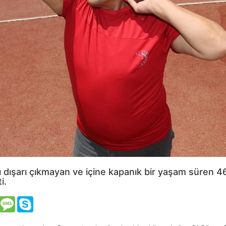
ı dışarı çıkmayan ve içine kapanık bir yaşam süren 
i.
VK
Message
Skype