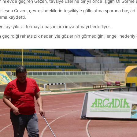
mını evde geçiren Gezen, tavsiye üzerine bir yıl önce Işığım Ol Görme
osyalleşen Gezen, çevresindekilerin teşvikiyle gülle atma sporuna başla
şama kaydetti.
, ay-yıldızlı formayla başarılara imza atmayı hedefliyor.
eçirdiği rahatsızlık nedeniyle gözlerinin görmediğini, engeli nedeni