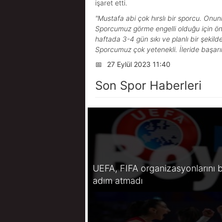
işaret etti.
"Mustafa abi çok hırslı bir sporcu. Onun
Sporcumuz görme engelli olduğu için önc
haftada 3-4 gün sıkı ve planlı bir şekil
Sporcumuz çok yetenekli. İleride başarıl
📅
27 Eylül 2023 11:40
Son Spor Haberleri
UEFA, FIFA organizasyonlarını b
adım atmadı