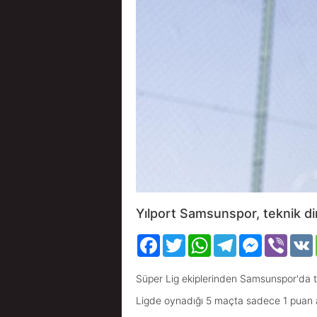
Yılport Samsunspor, teknik dire
Facebook
Twitter
WhatsApp
Telegram
Messenger
Viber
Süper Lig ekiplerinden Samsunspor'da te
Ligde oynadığı 5 maçta sadece 1 puan ala