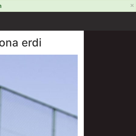
×
m
ona erdi