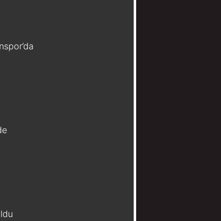
spor’da
de
oldu