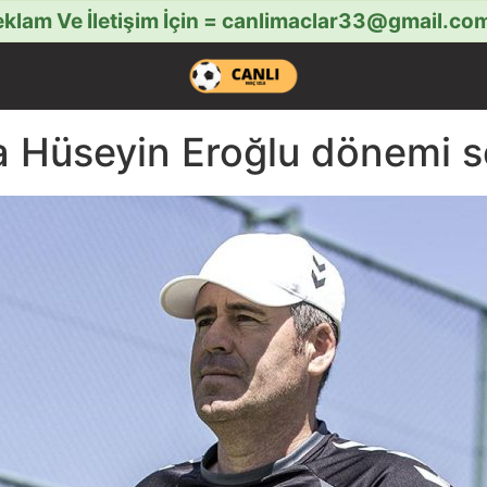
klam Ve İletişim İçin =
canlimaclar33@gmail.co
 Hüseyin Eroğlu dönemi s