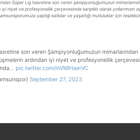
ardından Süper Lig hasretine son veren şampiyonluğumuzun mimarların
iyi niyet ve profesyonellik çerçevesinde karşılıklı olarak yollarımızı
 Samsunsporumuza yaptığı katkılar ve yaşattığı mutluluklar için teşekk
 hasretine son veren Şampiyonluğumuzun mimarlarından
şmelerin ardından iyi niyet ve profesyonellik çerçevesin
sunda…
pic.twitter.com/mVMlHaerVC
amsunspor)
September 27, 2023