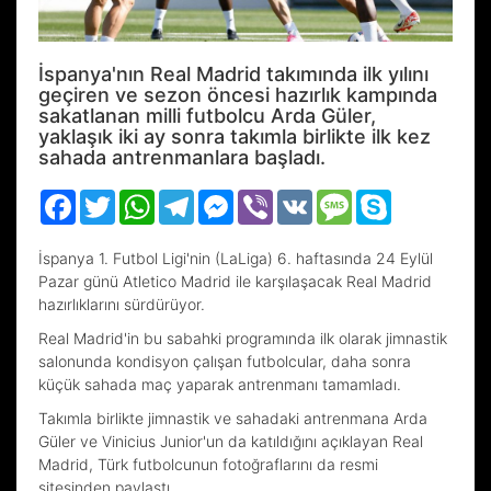
İspanya'nın Real Madrid takımında ilk yılını
geçiren ve sezon öncesi hazırlık kampında
sakatlanan milli futbolcu Arda Güler,
yaklaşık iki ay sonra takımla birlikte ilk kez
sahada antrenmanlara başladı.
Facebook
Twitter
WhatsApp
Telegram
Messenger
Viber
VK
Message
Skype
İspanya 1. Futbol Ligi'nin (LaLiga) 6. haftasında 24 Eylül
Pazar günü Atletico Madrid ile karşılaşacak Real Madrid
hazırlıklarını sürdürüyor.
Real Madrid'in bu sabahki programında ilk olarak jimnastik
salonunda kondisyon çalışan futbolcular, daha sonra
küçük sahada maç yaparak antrenmanı tamamladı.
Takımla birlikte jimnastik ve sahadaki antrenmana Arda
Güler ve Vinicius Junior'un da katıldığını açıklayan Real
Madrid, Türk futbolcunun fotoğraflarını da resmi
sitesinden paylaştı.