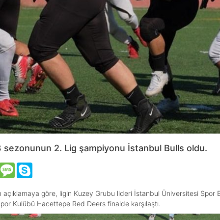
 sezonunun 2. Lig şampiyonu İstanbul Bulls oldu.
VK
Message
Skype
çıklamaya göre, ligin Kuzey Grubu lideri İstanbul Üniversitesi Spor Bi
Spor Kulübü Hacettepe Red Deers finalde karşılaştı.