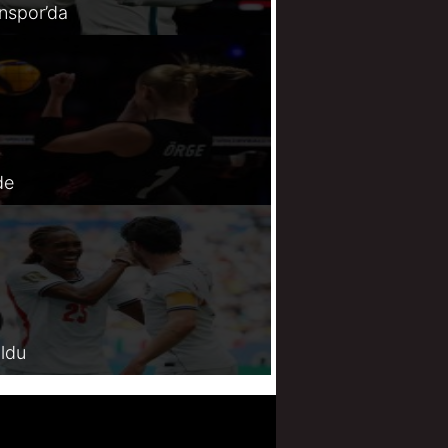
spor’da
de
oldu