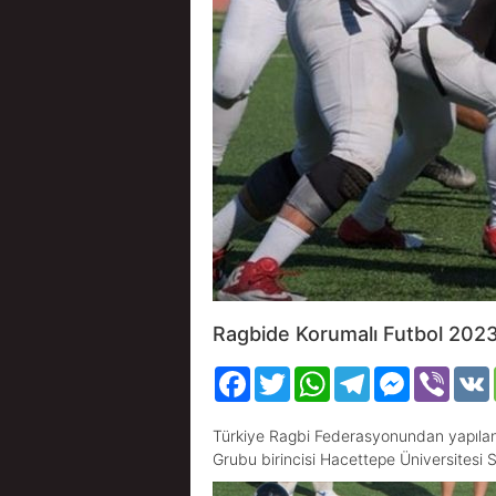
Ragbide Korumalı Futbol 2023
Facebook
Twitter
WhatsApp
Telegram
Messenger
Viber
Türkiye Ragbi Federasyonundan yapılan a
Grubu birincisi Hacettepe Üniversitesi 