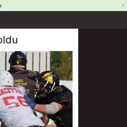
×
m
oldu