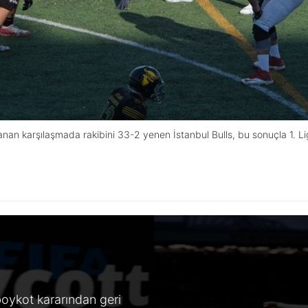
nan karşılaşmada rakibini 33-2 yenen İstanbul Bulls, bu sonuçla 1. Lig
oykot kararından geri