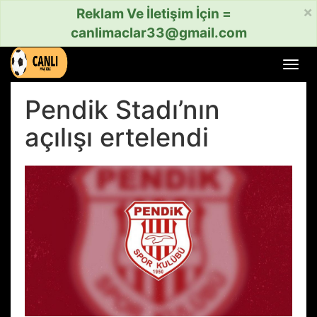
×
Reklam Ve İletişim İçin =
canlimaclar33@gmail.com
Menü
aç
veya
Pendik Stadı’nın
kapat
açılışı ertelendi