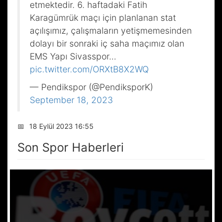
etmektedir. 6. haftadaki Fatih
Karagümrük maçı için planlanan stat
açılışımız, çalışmaların yetişmemesinden
dolayı bir sonraki iç saha maçımız olan
EMS Yapı Sivasspor…
pic.twitter.com/ORXtB8X2WQ
— Pendikspor (@PendiksporK)
September 18, 2023
📅
18 Eylül 2023 16:55
Son Spor Haberleri