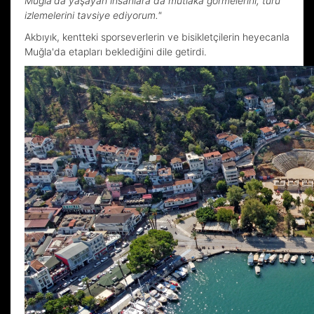
Muğla'da yaşayan insanlara da mutlaka görmelerini, turu
izlemelerini tavsiye ediyorum."
Akbıyık, kentteki sporseverlerin ve bisikletçilerin heyecanla
Muğla'da etapları beklediğini dile getirdi.