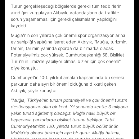
Turun gerçekleşeceği bölgelerde gerekli tüm tedbirlerin
alındığını vurgulayan Akbıyık, vatandaşların da trafikte
sorun yaşamaması için gerekli çalışmaların yapıldığını
kaydetti.
Muğla'nın son yıllarda çok önemli spor organizasyonlarına
ev sahipliği yaptığına işaret eden Akbıyık, "Muğla, turizmin,
tarihin, tarımın yanında sporda da bir marka olacak.
Potansiyelimiz çok yüksek. Cumhurbaşkanlığı 58. Bisiklet
Turu'nun ilimizde yapılıyor olması bizler için çok önemli"
diye konuştu.
Cumhuriyet'in 100. yılı kutlamaları kapsamında bu seneki
parkurun daha ayrı bir önemi olduğuna dikkati çeken
Akbıyık, şöyle konuştu:
"Muğla, Türkiye'nin turizm potansiyeli ve çok önemli turizm
destinasyonları olan bir kent. Yıl sonunda kentte 3 milyona
yakın turisti ağırlamış olacağız. Muğla halkı büyük bir
heyecanla parkurlarda bisiklet turunu bekliyor. Tabii
Cumhuriyetimizin 100. yılında turun büyük bölümünün
Muğla'da olması bizim için ayrı bir gurur. Muğla halkına,