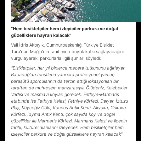
"Hem bisikletçiler hem izleyiciler parkura ve doğal
güzelliklere hayran kalacak"
Vali İdris Akbıyık, Cumhurbaşkanlığı Türkiye Bisiklet
Turu'nun Muğla'nın tanıtımına büyük katkı sağlayacağını
vurgulayarak, parkurlarla ilgili şunları söyledi:
"Bisikletçiler, her yıl binlerce macera tutkununu ağırlayan
Babadağ'da turistlerin yanı sıra profesyonel yamaç
paraşütü sporcularının da tercih ettiği lokasyonları bir
taraftan da muhteşem manzarasıyla Ölüdeniz, Kelebekler
Vadisi ve masmavi koyları görecek. Fethiye-Marmaris
etabında ise Fethiye Kalesi, Fethiye Körfezi, Dalyan İztuzu
Plajı, Köyceğiz Gölü, Kaunos Antik Kenti, Akyaka, Gökova
Körfezi, İdyma Antik Kenti, çok sayıda koy ve doğal
güzellikler ile Marmaris Körfezi, Marmaris Kalesi ve ilçenin
tarihi, kültürel alanlarını izleyecek. Hem bisikletçiler hem
izleyiciler parkura ve doğal güzelliklere hayran kalacak"