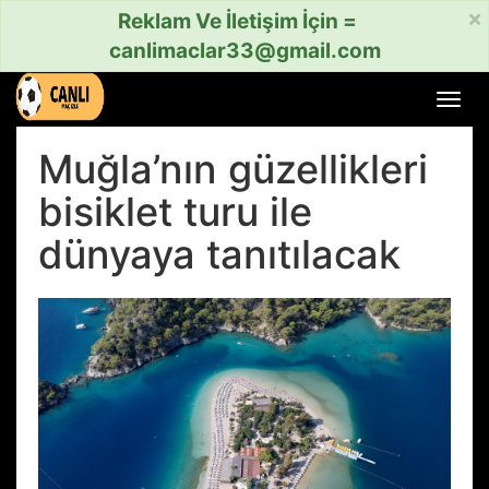
×
Reklam Ve İletişim İçin =
canlimaclar33@gmail.com
Menü
aç
veya
Muğla’nın güzellikleri
kapat
bisiklet turu ile
dünyaya tanıtılacak