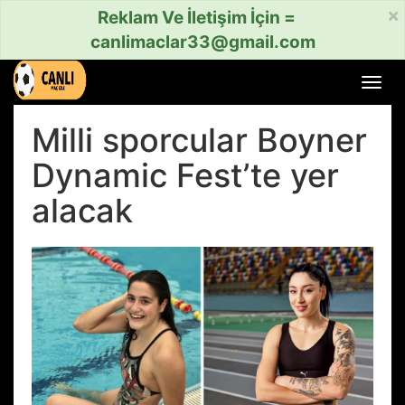
×
Reklam Ve İletişim İçin =
canlimaclar33@gmail.com
Menü
aç
veya
Milli sporcular Boyner
kapat
Dynamic Fest’te yer
alacak