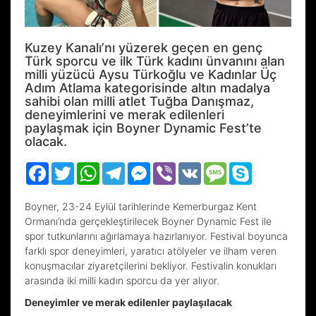
Kuzey Kanalı’nı yüzerek geçen en genç
Türk sporcu ve ilk Türk kadını ünvanını alan
milli yüzücü Aysu Türkoğlu ve Kadınlar Üç
Adım Atlama kategorisinde altın madalya
sahibi olan milli atlet Tuğba Danışmaz,
deneyimlerini ve merak edilenleri
paylaşmak için Boyner Dynamic Fest’te
olacak.
Facebook
Twitter
WhatsApp
Telegram
Messenger
Viber
VK
Message
Skype
Boyner, 23-24 Eylül tarihlerinde Kemerburgaz Kent
Ormanı’nda gerçekleştirilecek Boyner Dynamic Fest ile
spor tutkunlarını ağırlamaya hazırlanıyor. Festival boyunca
farklı spor deneyimleri, yaratıcı atölyeler ve ilham veren
konuşmacılar ziyaretçilerini bekliyor. Festivalin konukları
arasında iki milli kadın sporcu da yer alıyor.
Deneyimler ve merak edilenler paylaşılacak