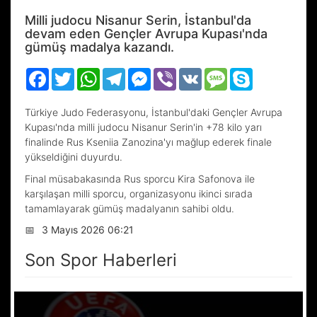
Milli judocu Nisanur Serin, İstanbul'da
devam eden Gençler Avrupa Kupası'nda
gümüş madalya kazandı.
Facebook
Twitter
WhatsApp
Telegram
Messenger
Viber
VK
Message
Skype
Türkiye Judo Federasyonu, İstanbul'daki Gençler Avrupa
Kupası'nda milli judocu Nisanur Serin'in +78 kilo yarı
finalinde Rus Kseniia Zanozina'yı mağlup ederek finale
yükseldiğini duyurdu.
Final müsabakasında Rus sporcu Kira Safonova ile
karşılaşan milli sporcu, organizasyonu ikinci sırada
tamamlayarak gümüş madalyanın sahibi oldu.
📅
3 Mayıs 2026 06:21
Son Spor Haberleri