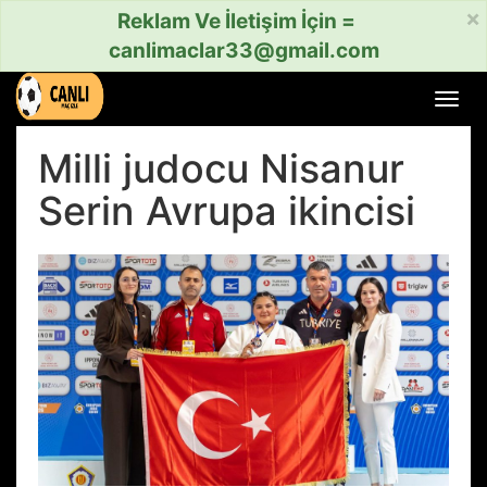
×
Reklam Ve İletişim İçin =
canlimaclar33@gmail.com
Menü
aç
veya
Milli judocu Nisanur
kapat
Serin Avrupa ikincisi