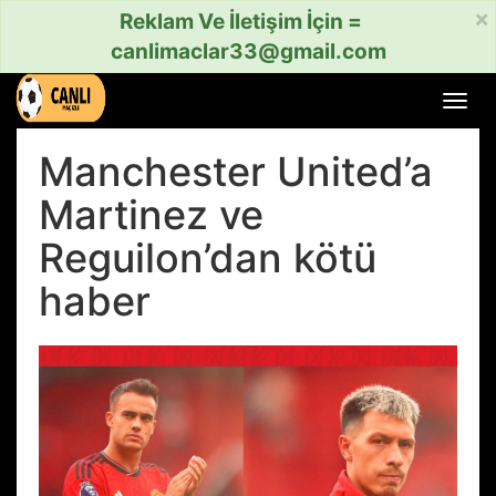
×
Reklam Ve İletişim İçin =
canlimaclar33@gmail.com
Menü
aç
veya
Manchester United’a
kapat
Martinez ve
Reguilon’dan kötü
haber