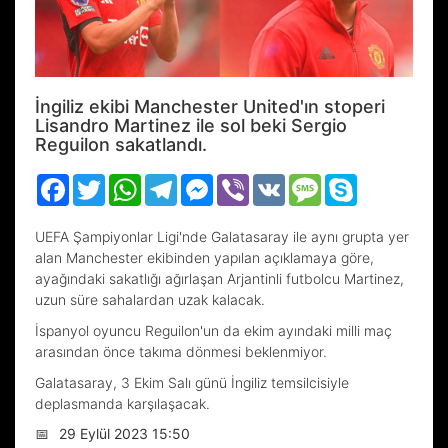
İngiliz ekibi Manchester United'ın stoperi
Lisandro Martinez ile sol beki Sergio
Reguilon sakatlandı.
Facebook
Twitter
WhatsApp
Telegram
Messenger
Viber
VK
Message
Skype
UEFA Şampiyonlar Ligi'nde Galatasaray ile aynı grupta yer
alan Manchester ekibinden yapılan açıklamaya göre,
ayağındaki sakatlığı ağırlaşan Arjantinli futbolcu Martinez,
uzun süre sahalardan uzak kalacak.
İspanyol oyuncu Reguilon'un da ekim ayındaki milli maç
arasından önce takıma dönmesi beklenmiyor.
Galatasaray, 3 Ekim Salı günü İngiliz temsilcisiyle
deplasmanda karşılaşacak.
📅
29 Eylül 2023 15:50