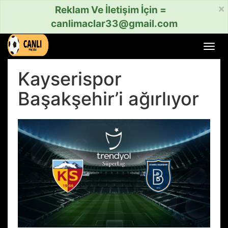
×
Reklam Ve İletişim İçin =
canlimaclar33@gmail.com
Menü
aç
veya
Kayserispor
kapat
Başakşehir’i ağırlıyor