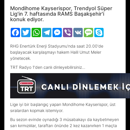
Mondihome Kayserispor, Trendyol Süper
Lig'in 7. haftasında RAMS Başakşehir'i
konuk ediyor.
Facebook
Twitter
WhatsApp
Telegram
Messenger
Viber
VK
Message
Skype
RHG Enertürk Enerji Stadyumu'nda saat 20.00'de
başlayacak karşılaşmayı hakem Halil Umut Meler
yönetecek.
TRT Radyo 1'den canlı dinleyebilirsiniz...
Lige iyi bir başlangıç yapan Mondihome Kayserispor, üst
sıralardan kopmak istemiyor.
Bu sezon evinde oynadığı 3 müsabakayı da kaybetmeyen
sarı kırmızılılar, taraftarı önünde 2 kez kazanırken 1 maçta