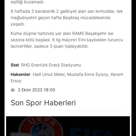
eşitliği bozamadı.
6 haftada 3 beraberlik 2 galibiyet alan sarı kırmızılılar, tek
mağlubiyetini geçen hafta Beşiktaş mücadelesinde
yaşadı.
Küme düşme hattında yer alan RAMS Başakşehir ise
sezona kötü başladı. 6 lig maçının 5'ini kaybeden turuncu
lacivertliler, sadece 3 puan toplayabildi.
Stat
: RHG Enertürk Enerji Stadyumu
Hakemler
: Halil Umut Meler, Mustafa Emre Eyisoy, Kerem
Ersoy
📅
2 Ekim 2023 18:00
Son Spor Haberleri