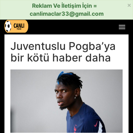
×
Reklam Ve İletişim İçin =
canlimaclar33@gmail.com
Menü
aç
veya
Juventuslu Pogba’ya
kapat
bir kötü haber daha