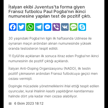
İtalyan ekibi Juventus'ta forma giyen
Fransız futbolcu Paul Pogba'nın ikinci
numunesine yapılan test de pozitif çıktı.
Facebook
Twitter
WhatsApp
Telegram
Messenger
Viber
VK
Message
Skype
30 yaşındaki Pogba'nın ligin ilk haftasında Udinese ile
oynanan maçın ardından alınan numunesinde yüksek
oranda testosteron tespit edildi.
11 Eylül'de açıklanan ilk sonuca itiraz eden Pogba'nın ikinci
numunesinin de pozitif çıktığı açıklandı.
İtalyan Anti-Doping Organizasyonu (NADO), ilk testin
pozitif çıkmasının ardından Fransız futbolcuya geçici men
cezası vermişti.
Dopingle mücadele yönetmeliklerini ihlal ettiği tespit edilen
oyuncular, kural ihlalinin kasıtlı yapıldığının kanıtlanması
halinde dört yıla kadar men cezası alabiliyor.
📅
6 Ekim 2023 18:12