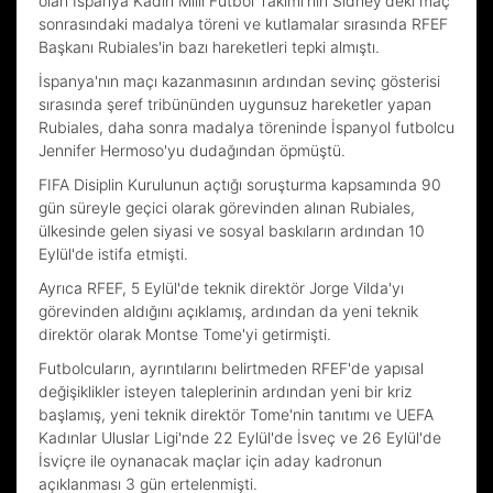
olan İspanya Kadın Milli Futbol Takımı'nın Sidney'deki maç
sonrasındaki madalya töreni ve kutlamalar sırasında RFEF
Başkanı Rubiales'in bazı hareketleri tepki almıştı.
İspanya'nın maçı kazanmasının ardından sevinç gösterisi
sırasında şeref tribününden uygunsuz hareketler yapan
Rubiales, daha sonra madalya töreninde İspanyol futbolcu
Jennifer Hermoso'yu dudağından öpmüştü.
FIFA Disiplin Kurulunun açtığı soruşturma kapsamında 90
gün süreyle geçici olarak görevinden alınan Rubiales,
ülkesinde gelen siyasi ve sosyal baskıların ardından 10
Eylül'de istifa etmişti.
Ayrıca RFEF, 5 Eylül'de teknik direktör Jorge Vilda'yı
görevinden aldığını açıklamış, ardından da yeni teknik
direktör olarak Montse Tome'yi getirmişti.
Futbolcuların, ayrıntılarını belirtmeden RFEF'de yapısal
değişiklikler isteyen taleplerinin ardından yeni bir kriz
başlamış, yeni teknik direktör Tome'nin tanıtımı ve UEFA
Kadınlar Uluslar Ligi'nde 22 Eylül'de İsveç ve 26 Eylül'de
İsviçre ile oynanacak maçlar için aday kadronun
açıklanması 3 gün ertelenmişti.