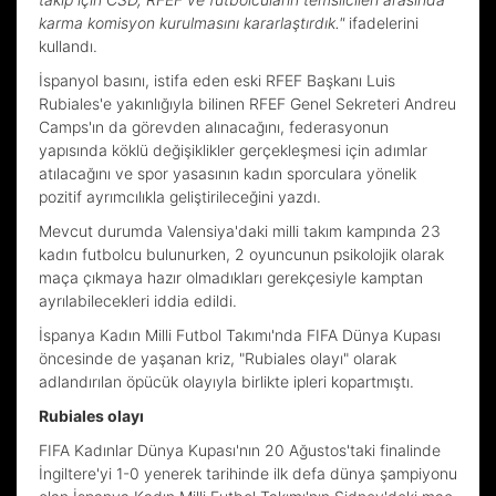
karma komisyon kurulmasını kararlaştırdık."
ifadelerini
kullandı.
İspanyol basını, istifa eden eski RFEF Başkanı Luis
Rubiales'e yakınlığıyla bilinen RFEF Genel Sekreteri Andreu
Camps'ın da görevden alınacağını, federasyonun
yapısında köklü değişiklikler gerçekleşmesi için adımlar
atılacağını ve spor yasasının kadın sporculara yönelik
pozitif ayrımcılıkla geliştirileceğini yazdı.
Mevcut durumda Valensiya'daki milli takım kampında 23
kadın futbolcu bulunurken, 2 oyuncunun psikolojik olarak
maça çıkmaya hazır olmadıkları gerekçesiyle kamptan
ayrılabilecekleri iddia edildi.
İspanya Kadın Milli Futbol Takımı'nda FIFA Dünya Kupası
öncesinde de yaşanan kriz, "Rubiales olayı" olarak
adlandırılan öpücük olayıyla birlikte ipleri kopartmıştı.
Rubiales olayı
FIFA Kadınlar Dünya Kupası'nın 20 Ağustos'taki finalinde
İngiltere'yi 1-0 yenerek tarihinde ilk defa dünya şampiyonu