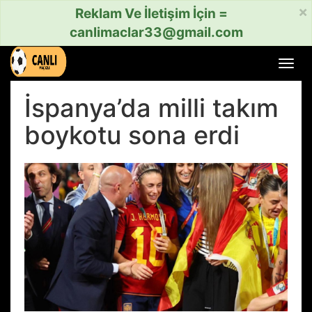
×
Reklam Ve İletişim İçin =
canlimaclar33@gmail.com
Menü
aç
veya
İspanya’da milli takım
kapat
boykotu sona erdi