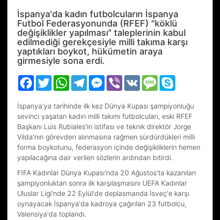
İspanya'da kadın futbolcuların İspanya
Futbol Federasyonunda (RFEF) "köklü
değişiklikler yapılması" taleplerinin kabul
edilmediği gerekçesiyle milli takıma karşı
yaptıkları boykot, hükümetin araya
girmesiyle sona erdi.
Facebook
Twitter
WhatsApp
Telegram
Messenger
Viber
VK
Message
Skype
İspanya'ya tarihinde ilk kez Dünya Kupası şampiyonluğu
sevinci yaşatan kadın milli takımı futbolcuları, eski RFEF
Başkanı Luis Rubiales'in istifası ve teknik direktör Jorge
Vilda'nın görevden alınmasına rağmen sürdürdükleri milli
forma boykotunu, federasyon içinde değişikliklerin hemen
yapılacağına dair verilen sözlerin ardından bitirdi.
FIFA Kadınlar Dünya Kupası'nda 20 Ağustos'ta kazanılan
şampiyonluktan sonra ilk karşılaşmasını UEFA Kadınlar
Uluslar Ligi'nde 22 Eylül'de deplasmanda İsveç'e karşı
oynayacak İspanya'da kadroya çağırılan 23 futbolcu,
Valensiya'da toplandı.