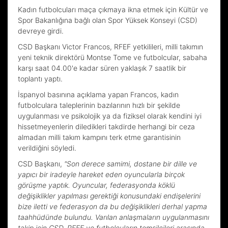
Kadın futbolcuları maça çıkmaya ikna etmek için Kültür ve
Spor Bakanlığına bağlı olan Spor Yüksek Konseyi (CSD)
devreye girdi.
CSD Başkanı Victor Francos, RFEF yetkilileri, milli takımın
yeni teknik direktörü Montse Tome ve futbolcular, sabaha
karşı saat 04.00'e kadar süren yaklaşık 7 saatlik bir
toplantı yaptı.
İspanyol basınına açıklama yapan Francos, kadın
futbolculara taleplerinin bazılarının hızlı bir şekilde
uygulanması ve psikolojik ya da fiziksel olarak kendini iyi
hissetmeyenlerin diledikleri takdirde herhangi bir ceza
almadan milli takım kampını terk etme garantisinin
verildiğini söyledi.
CSD Başkanı,
"Son derece samimi, dostane bir dille ve
yapıcı bir iradeyle hareket eden oyuncularla birçok
görüşme yaptık. Oyuncular, federasyonda köklü
değişiklikler yapılması gerektiği konusundaki endişelerini
bize iletti ve federasyon da bu değişiklikleri derhal yapma
taahhüdünde bulundu. Varılan anlaşmaların uygulanmasını
takip için CSD, RFEF ve futbolcuların temsilcileri arasında