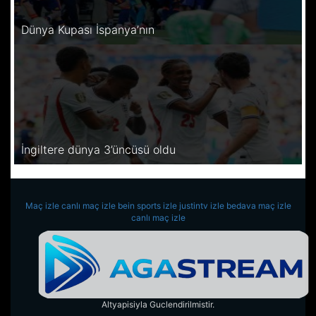
Dünya Kupası İspanya’nın
İngiltere dünya 3’üncüsü oldu
Maç izle
canlı maç izle
bein sports izle
justintv izle
bedava maç izle
canlı maç izle
Altyapisiyla Guclendirilmistir.