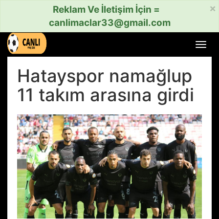
×
Reklam Ve İletişim İçin =
canlimaclar33@gmail.com
Menü
aç
veya
Hatayspor namağlup
kapat
11 takım arasına girdi