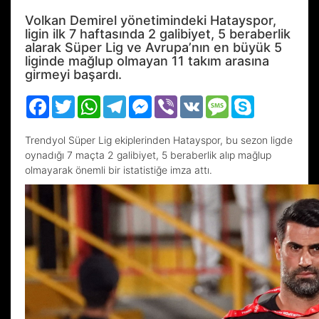
Volkan Demirel yönetimindeki Hatayspor,
ligin ilk 7 haftasında 2 galibiyet, 5 beraberlik
alarak Süper Lig ve Avrupa’nın en büyük 5
liginde mağlup olmayan 11 takım arasına
girmeyi başardı.
Facebook
Twitter
WhatsApp
Telegram
Messenger
Viber
VK
Message
Skype
Trendyol Süper Lig ekiplerinden Hatayspor, bu sezon ligde
oynadığı 7 maçta 2 galibiyet, 5 beraberlik alıp mağlup
olmayarak önemli bir istatistiğe imza attı.