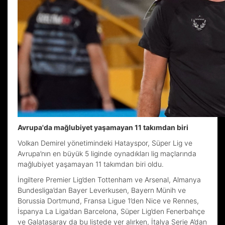
Avrupa'da mağlubiyet yaşamayan 11 takımdan biri
Volkan Demirel yönetimindeki Hatayspor, Süper Lig ve
Avrupa’nın en büyük 5 liginde oynadıkları lig maçlarında
mağlubiyet yaşamayan 11 takımdan biri oldu.
İngiltere Premier Lig’den Tottenham ve Arsenal, Almanya
Bundesliga’dan Bayer Leverkusen, Bayern Münih ve
Borussia Dortmund, Fransa Ligue 1’den Nice ve Rennes,
İspanya La Liga’dan Barcelona, Süper Lig’den Fenerbahçe
ve Galatasaray da bu listede yer alırken, İtalya Serie A’dan