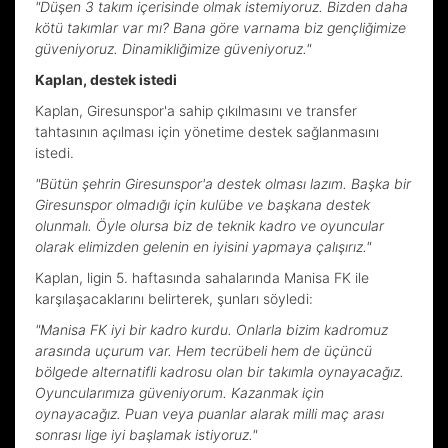
"Düşen 3 takım içerisinde olmak istemiyoruz. Bizden daha
kötü takımlar var mı? Bana göre varnama biz gençliğimize
güveniyoruz. Dinamikliğimize güveniyoruz."
Kaplan, destek istedi
Kaplan, Giresunspor'a sahip çıkılmasını ve transfer
tahtasının açılması için yönetime destek sağlanmasını
istedi.
"Bütün şehrin Giresunspor'a destek olması lazım. Başka bir
Giresunspor olmadığı için kulübe ve başkana destek
olunmalı. Öyle olursa biz de teknik kadro ve oyuncular
olarak elimizden gelenin en iyisini yapmaya çalışırız."
Kaplan, ligin 5. haftasında sahalarında Manisa FK ile
karşılaşacaklarını belirterek, şunları söyledi:
"Manisa FK iyi bir kadro kurdu. Onlarla bizim kadromuz
arasında uçurum var. Hem tecrübeli hem de üçüncü
bölgede alternatifli kadrosu olan bir takımla oynayacağız.
Oyuncularımıza güveniyorum. Kazanmak için
oynayacağız. Puan veya puanlar alarak milli maç arası
sonrası lige iyi başlamak istiyoruz."