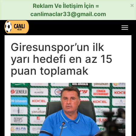
×
Reklam Ve İletişim İçin =
canlimaclar33@gmail.com
Menü
aç
veya
Giresunspor’un ilk
kapat
yarı hedefi en az 15
puan toplamak