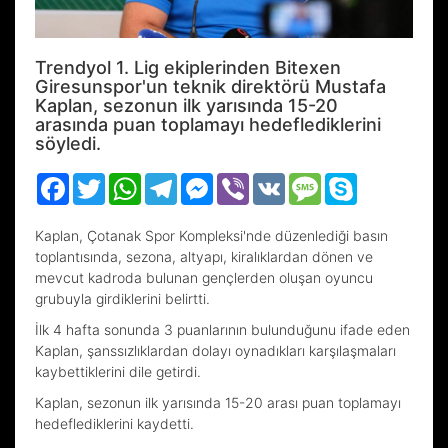
Trendyol 1. Lig ekiplerinden Bitexen
Giresunspor'un teknik direktörü Mustafa
Kaplan, sezonun ilk yarısında 15-20
arasında puan toplamayı hedeflediklerini
söyledi.
Facebook
Twitter
WhatsApp
Telegram
Messenger
Viber
VK
Message
Skype
Kaplan, Çotanak Spor Kompleksi'nde düzenlediği basın
toplantısında, sezona, altyapı, kiralıklardan dönen ve
mevcut kadroda bulunan gençlerden oluşan oyuncu
grubuyla girdiklerini belirtti.
İlk 4 hafta sonunda 3 puanlarının bulunduğunu ifade eden
Kaplan, şanssızlıklardan dolayı oynadıkları karşılaşmaları
kaybettiklerini dile getirdi.
Kaplan, sezonun ilk yarısında 15-20 arası puan toplamayı
hedeflediklerini kaydetti.