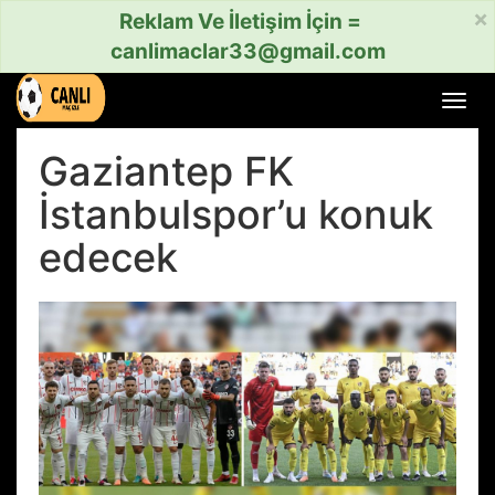
×
Reklam Ve İletişim İçin =
canlimaclar33@gmail.com
Menü
aç
veya
Gaziantep FK
kapat
İstanbulspor’u konuk
edecek