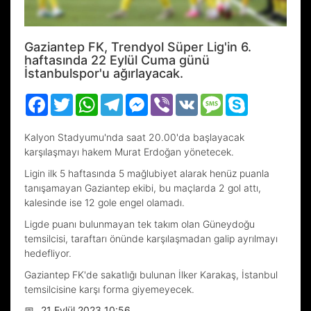
Gaziantep FK, Trendyol Süper Lig'in 6.
haftasında 22 Eylül Cuma günü
İstanbulspor'u ağırlayacak.
Facebook
Twitter
WhatsApp
Telegram
Messenger
Viber
VK
Message
Skype
Kalyon Stadyumu'nda saat 20.00'da başlayacak
karşılaşmayı hakem Murat Erdoğan yönetecek.
Ligin ilk 5 haftasında 5 mağlubiyet alarak henüz puanla
tanışamayan Gaziantep ekibi, bu maçlarda 2 gol attı,
kalesinde ise 12 gole engel olamadı.
Ligde puanı bulunmayan tek takım olan Güneydoğu
temsilcisi, taraftarı önünde karşılaşmadan galip ayrılmayı
hedefliyor.
Gaziantep FK'de sakatlığı bulunan İlker Karakaş, İstanbul
temsilcisine karşı forma giyemeyecek.
📅
21 Eylül 2023 10:56