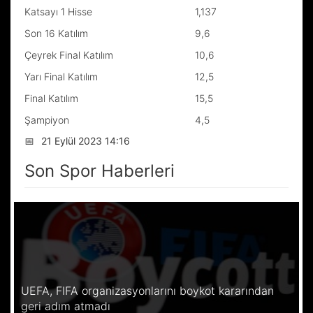
Katsayı 1 Hisse
1,137
Son 16 Katılım
9,6
Çeyrek Final Katılım
10,6
Yarı Final Katılım
12,5
Final Katılım
15,5
Şampiyon
4,5
📅
21 Eylül 2023 14:16
Son Spor Haberleri
UEFA, FIFA organizasyonlarını boykot kararından
geri adım atmadı