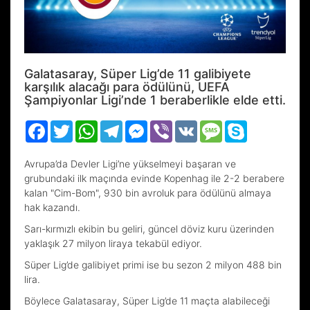
Galatasaray, Süper Lig’de 11 galibiyete
karşılık alacağı para ödülünü, UEFA
Şampiyonlar Ligi’nde 1 beraberlikle elde etti.
Facebook
Twitter
WhatsApp
Telegram
Messenger
Viber
VK
Message
Skype
Avrupa’da Devler Ligi’ne yükselmeyi başaran ve
grubundaki ilk maçında evinde Kopenhag ile 2-2 berabere
kalan "Cim-Bom", 930 bin avroluk para ödülünü almaya
hak kazandı.
Sarı-kırmızlı ekibin bu geliri, güncel döviz kuru üzerinden
yaklaşık 27 milyon liraya tekabül ediyor.
Süper Lig’de galibiyet primi ise bu sezon 2 milyon 488 bin
lira.
Böylece Galatasaray, Süper Lig’de 11 maçta alabileceği