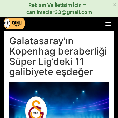
×
Reklam Ve İletişim İçin =
canlimaclar33@gmail.com
Menü
aç
veya
Galatasaray’ın
kapat
Kopenhag beraberliği
Süper Lig’deki 11
galibiyete eşdeğer