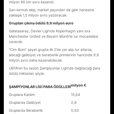
milyon 96 bin avro kazandı.
Sarı-kırmızlı ekip, market payından da gelir hanesine
yaklaşık 1,5 milyon avro yazdıracak.
Gruptan çıkma ödülü 9,6 milyon euro
Galatasaray, Devler Ligi’nde Kopenhag’ın yanı sıra
Manchester United ve Bayern Münih’le tur mücadelesi
verecek.
"Cim-Bom" şayet grupta ilk 2’de yer alıp tur atlarsa,
alacağı galibiyet ve beraberlik primlerinin haricinde 9,6
milyon avro daha kazanabilecek.
UEFA’nın bu sezon Şampiyonlar Ligi’nde dağıtacağı para
ödülü miktarları şöyle:
milyon €
ŞAMPİYONLAR LİGİ PARA ÖDÜLLERİ
Gruplara Katılım
15,64
Gruplarda Galibiyet
2,8
Gruplarda Beraberlik
0,93