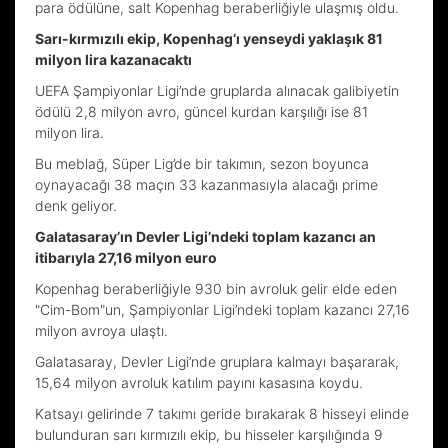
para ödülüne, salt Kopenhag beraberliğiyle ulaşmış oldu.
Sarı-kırmızılı ekip, Kopenhag’ı yenseydi yaklaşık 81
milyon lira kazanacaktı
UEFA Şampiyonlar Ligi’nde gruplarda alınacak galibiyetin
ödülü 2,8 milyon avro, güncel kurdan karşılığı ise 81
milyon lira.
Bu meblağ, Süper Lig’de bir takımın, sezon boyunca
oynayacağı 38 maçın 33 kazanmasıyla alacağı prime
denk geliyor.
Galatasaray’ın Devler Ligi’ndeki toplam kazancı an
itibarıyla 27,16 milyon euro
Kopenhag beraberliğiyle 930 bin avroluk gelir elde eden
"Cim-Bom"un, Şampiyonlar Ligi’ndeki toplam kazancı 27,16
milyon avroya ulaştı.
Galatasaray, Devler Ligi’nde gruplara kalmayı başararak,
15,64 milyon avroluk katılım payını kasasına koydu.
Katsayı gelirinde 7 takımı geride bırakarak 8 hisseyi elinde
bulunduran sarı kırmızılı ekip, bu hisseler karşılığında 9