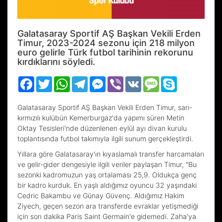
Galatasaray Sportif AŞ Başkan Vekili Erden
Timur, 2023-2024 sezonu için 218 milyon
euro gelirle Türk futbol tarihinin rekorunu
kırdıklarını söyledi.
Facebook
Twitter
WhatsApp
Telegram
Messenger
Viber
VK
Message
Skype
Galatasaray Sportif AŞ Başkan Vekili Erden Timur, sarı-
kırmızılı kulübün Kemerburgaz'da yapımı süren Metin
Oktay Tesisleri'nde düzenlenen eylül ayı divan kurulu
toplantısında futbol takımıyla ilgili sunum gerçekleştirdi.
Yıllara göre Galatasaray'ın kıyaslamalı transfer harcamaları
ve gelir-gider dengesiyle ilgili veriler paylaşan Timur, "Bu
sezonki kadromuzun yaş ortalaması 25,9. Oldukça genç
bir kadro kurduk. En yaşlı aldığımız oyuncu 32 yaşındaki
Cedric Bakambu ve Günay Güvenç. Aldığımız Hakim
Ziyech, geçen sezon ara transferde evraklar yetişmediği
için son dakika Paris Saint Germain'e gidemedi. Zaha'ya