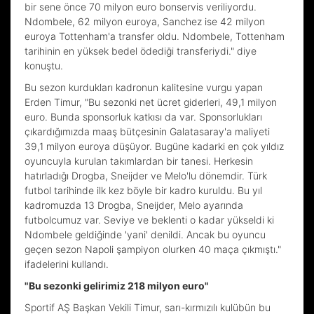
bir sene önce 70 milyon euro bonservis veriliyordu.
Ndombele, 62 milyon euroya, Sanchez ise 42 milyon
euroya Tottenham'a transfer oldu. Ndombele, Tottenham
tarihinin en yüksek bedel ödediği transferiydi." diye
konuştu.
Bu sezon kurdukları kadronun kalitesine vurgu yapan
Erden Timur, "Bu sezonki net ücret giderleri, 49,1 milyon
euro. Bunda sponsorluk katkısı da var. Sponsorlukları
çıkardığımızda maaş bütçesinin Galatasaray'a maliyeti
39,1 milyon euroya düşüyor. Bugüne kadarki en çok yıldız
oyuncuyla kurulan takımlardan bir tanesi. Herkesin
hatırladığı Drogba, Sneijder ve Melo'lu dönemdir. Türk
futbol tarihinde ilk kez böyle bir kadro kuruldu. Bu yıl
kadromuzda 13 Drogba, Sneijder, Melo ayarında
futbolcumuz var. Seviye ve beklenti o kadar yükseldi ki
Ndombele geldiğinde 'yani' denildi. Ancak bu oyuncu
geçen sezon Napoli şampiyon olurken 40 maça çıkmıştı."
ifadelerini kullandı.
"Bu sezonki gelirimiz 218 milyon euro"
Sportif AŞ Başkan Vekili Timur, sarı-kırmızılı kulübün bu