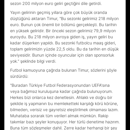
sezon 200 milyon euro geliri geçtiğini dile getirdi.
Yayın gelirinin geçmiş yıllara göre çok büyük oranda
düştüğünü aktaran Timur, "Bu sezonki gelirimiz 218 milyon
euro. Bunun çok önemli bir bölümü gerçekleşti. Bu tarihin
en yüksek geliridir. Bir önceki sezon gelirimiz 79,9 milyon
euroydu. Bu 218 milyon avroya giden iş, yayın geliri bu
kadar düşerken yapıldı. Bu sezonki futbolcu maaş gideri,
toplam gelirimizin yüzde 22,5 oldu. Bu da tarihin en düşük
seviyesidir. Bunun içinde oyuncular için olan sponsorluk
yok." şeklinde bilgi verdi.
Futbol kamuoyuna çağrıda bulunan Timur, sözlerini şöyle
sürdürdü:
"Buradan Türkiye Futbol Federasyonundan UEFA'sına
veya bağımsız kuruluşuna kadar çağrıda bulunuyorum.
Herkes bizi onlarca kez denetlesin. Ahlaklı ve doğru bir
şekilde iş yapmanın bu memleketteki karşılığı körü körüne,
bilmeden, verisiz ve gayretsiz eleştirilmek olmaması lazım.
Muhataba sorarak tüm verileri almak mümkün. Rakip
takımlar bazı şeyler konuşuyor. Her türlü denetime hazırım.
Buna tüm sözleşmeler dahil. Zerre kadar herhangi bir şey