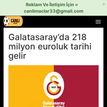
×
Reklam Ve İletişim İçin =
canlimaclar33@gmail.com
Menü
aç
veya
Galatasaray’da 218
kapat
milyon euroluk tarihi
gelir