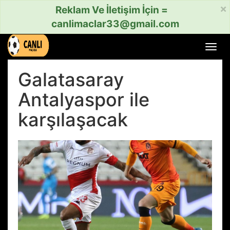
×
Reklam Ve İletişim İçin =
canlimaclar33@gmail.com
Menü
aç
veya
Galatasaray
kapat
Antalyaspor ile
karşılaşacak