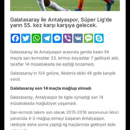
Galatasaray ile Antalyaspor, Süper Lig'de
yarın 55. kez karşı karşıya gelecek.
Facebook
Twitter
WhatsApp
Telegram
Messenger
Viber
VK
Message
Skype
Galatasaray ile Antalyaspor arasında geride kalan 54
maçta sarı-kırmızılılar 33, kırmızı-beyazlılar 7 galibiyet aldı,
taraflar 14 müsabakada ise eşitliği bozamadı.
Galatasaray'ın 104 golüne, Akdeniz ekibi 48 golle karşılık
verdi.
Galatasaray son 14 maçta mağlup olmadı
Galatasaray, Antalyaspor ile ligde oynadığı son 14
müsabakada mağlubiyet yaşamadı.
Sarı-kırmızılı takımı son olarak 2015-2016 sezonunun ikinci
yarısında 4-2 mağlup etmeyi başaran Antalyaspor,
rakibiyle daha sonra yaptığı lig maçlarında galibiyet elde