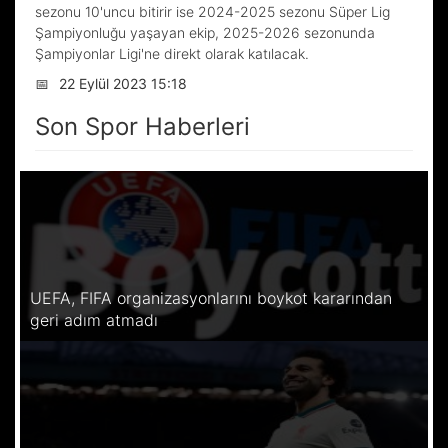
sezonu 10'uncu bitirir ise 2024-2025 sezonu Süper Lig
Şampiyonluğu yaşayan ekip, 2025-2026 sezonunda
Şampiyonlar Ligi'ne direkt olarak katılacak.
📅
22 Eylül 2023 15:18
Son Spor Haberleri
UEFA, FIFA organizasyonlarını boykot kararından
geri adım atmadı