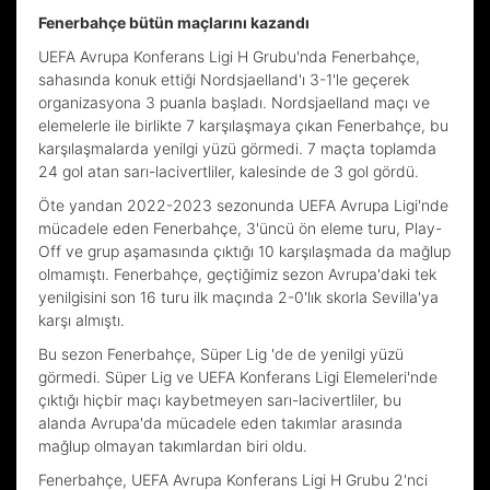
Fenerbahçe bütün maçlarını kazandı
UEFA Avrupa Konferans Ligi H Grubu'nda Fenerbahçe,
sahasında konuk ettiği Nordsjaelland'ı 3-1'le geçerek
organizasyona 3 puanla başladı. Nordsjaelland maçı ve
elemelerle ile birlikte 7 karşılaşmaya çıkan Fenerbahçe, bu
karşılaşmalarda yenilgi yüzü görmedi. 7 maçta toplamda
24 gol atan sarı-lacivertliler, kalesinde de 3 gol gördü.
Öte yandan 2022-2023 sezonunda UEFA Avrupa Ligi'nde
mücadele eden Fenerbahçe, 3'üncü ön eleme turu, Play-
Off ve grup aşamasında çıktığı 10 karşılaşmada da mağlup
olmamıştı. Fenerbahçe, geçtiğimiz sezon Avrupa'daki tek
yenilgisini son 16 turu ilk maçında 2-0'lık skorla Sevilla'ya
karşı almıştı.
Bu sezon Fenerbahçe, Süper Lig 'de de yenilgi yüzü
görmedi. Süper Lig ve UEFA Konferans Ligi Elemeleri'nde
çıktığı hiçbir maçı kaybetmeyen sarı-lacivertliler, bu
alanda Avrupa'da mücadele eden takımlar arasında
mağlup olmayan takımlardan biri oldu.
Fenerbahçe, UEFA Avrupa Konferans Ligi H Grubu 2'nci