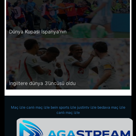
Dünya Kupası İspanya’nın
İngiltere dünya 3’üncüsü oldu
Maç izle
canlı maç izle
bein sports izle
justintv izle
bedava maç izle
canlı maç izle