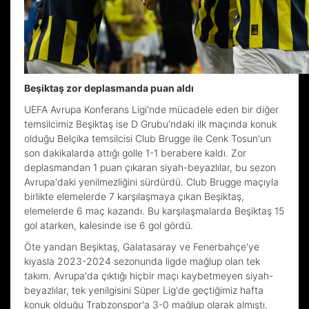
Beşiktaş zor deplasmanda puan aldı
UEFA Avrupa Konferans Ligi'nde mücadele eden bir diğer
temsilcimiz Beşiktaş ise D Grubu'ndaki ilk maçında konuk
olduğu Belçika temsilcisi Club Brugge ile Cenk Tosun'un
son dakikalarda attığı golle 1-1 berabere kaldı. Zor
deplasmandan 1 puan çıkaran siyah-beyazlılar, bu sezon
Avrupa'daki yenilmezliğini sürdürdü. Club Brugge maçıyla
birlikte elemelerde 7 karşılaşmaya çıkan Beşiktaş,
elemelerde 6 maç kazandı. Bu karşılaşmalarda Beşiktaş 15
gol atarken, kalesinde ise 6 gol gördü.
Öte yandan Beşiktaş, Galatasaray ve Fenerbahçe'ye
kıyasla 2023-2024 sezonunda ligde mağlup olan tek
takım. Avrupa'da çıktığı hiçbir maçı kaybetmeyen siyah-
beyazlılar, tek yenilgisini Süper Lig'de geçtiğimiz hafta
konuk olduğu Trabzonspor'a 3-0 mağlup olarak almıştı.