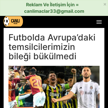
×
Reklam Ve İletişim İçin =
canlimaclar33@gmail.com
Menü
aç
veya
Futbolda Avrupa’daki
kapat
temsilcilerimizin
bileği bükülmedi