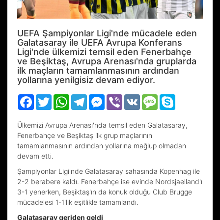
UEFA Şampiyonlar Ligi'nde mücadele eden
Galatasaray ile UEFA Avrupa Konferans
Ligi'nde ülkemizi temsil eden Fenerbahçe
ve Beşiktaş, Avrupa Arenası'nda gruplarda
ilk maçların tamamlanmasının ardından
yollarına yenilgisiz devam ediyor.
Facebook
Twitter
WhatsApp
Telegram
Messenger
Viber
VK
Message
Skype
Ülkemizi Avrupa Arenası'nda temsil eden Galatasaray,
Fenerbahçe ve Beşiktaş ilk grup maçlarının
tamamlanmasının ardından yollarına mağlup olmadan
devam etti.
Şampiyonlar Ligi'nde Galatasaray sahasında Kopenhag ile
2-2 berabere kaldı. Fenerbahçe ise evinde Nordsjaelland'ı
3-1 yenerken, Beşiktaş'ın da konuk olduğu Club Brugge
mücadelesi 1-1'lik eşitlikle tamamlandı.
Galatasaray geriden geldi