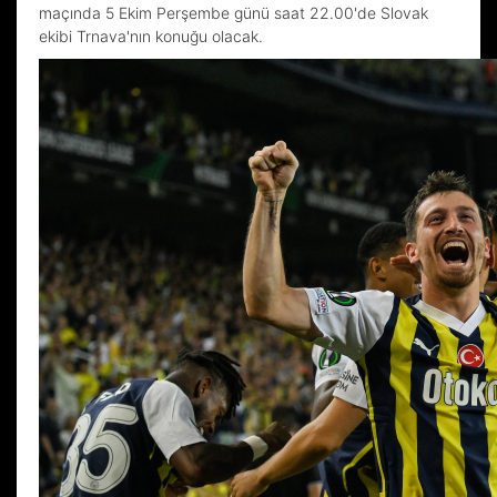
maçında 5 Ekim Perşembe günü saat 22.00'de Slovak
ekibi Trnava'nın konuğu olacak.