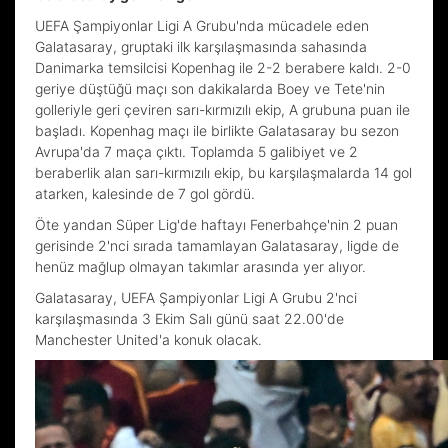
UEFA Şampiyonlar Ligi A Grubu'nda mücadele eden
Galatasaray, gruptaki ilk karşılaşmasında sahasında
Danimarka temsilcisi Kopenhag ile 2-2 berabere kaldı. 2-0
geriye düştüğü maçı son dakikalarda Boey ve Tete'nin
golleriyle geri çeviren sarı-kırmızılı ekip, A grubuna puan ile
başladı. Kopenhag maçı ile birlikte Galatasaray bu sezon
Avrupa'da 7 maça çıktı. Toplamda 5 galibiyet ve 2
beraberlik alan sarı-kırmızılı ekip, bu karşılaşmalarda 14 gol
atarken, kalesinde de 7 gol gördü.
Öte yandan Süper Lig'de haftayı Fenerbahçe'nin 2 puan
gerisinde 2'nci sırada tamamlayan Galatasaray, ligde de
henüz mağlup olmayan takımlar arasında yer alıyor.
Galatasaray, UEFA Şampiyonlar Ligi A Grubu 2'nci
karşılaşmasında 3 Ekim Salı günü saat 22.00'de
Manchester United'a konuk olacak.