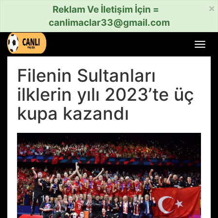
×
Reklam Ve İletişim İçin =
canlimaclar33@gmail.com
Menü
aç
veya
Filenin Sultanları
kapat
ilklerin yılı 2023’te üç
kupa kazandı