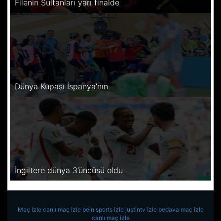
Filenin Sultanları yarı finalde
Dünya Kupası İspanya’nın
İngiltere dünya 3’üncüsü oldu
Maç izle
canlı maç izle
bein sports izle
justintv izle
bedava maç izle
canlı maç izle