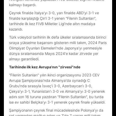
kalmayı başardı.
Çeyrek finalde İtalya'yı 3-0, yarı finalde ABD'yi 3-1 ve
finalde karşılaştığı Çin'i 3-1 yenen "Filenin Sultanları",
tarihinde ilk kez FIVB Milletler Ligi'nde altın madalya
kazandı.
Türk voleybol tarihinin ilk defa ülkeler sıralamasında birinci
sıraya yükselme başarısını gösteren milli takım, 2024 Paris
Olimpiyat Oyunları Elemeleri'nde Japonya'yı yenmesiyle
dünya sıralamasında Mayıs 2024'e kadar zirvede yer
almayı garantiledi.
Tarihinde ilk kez Avrupa'nın "zirvesi"nde
"Filenin Sultanları" yılın ikinci organizasyonu 2023 CEV
Avrupa Şampiyonası'nda Almanya'da oynadığı C
Grubu'nda sırasıyla İsveç'i 3-0, Azerbaycan'ı 3-0,
Çekya'yı 3-1, Yunanistan'ı 3-0 ve Almanya'yı 3-0 yenerek
adını son 16 turuna yazdıran "Filenin Sultanları", bu turda
ise ev sahibi Belçika'yı 3-1 yenerek çeyrek finale yükseldi.
Şampiyonanın çeyrek final mücadelesinde Polonya'yı da
set vermeden mağlup eden ve 7'de 7 yapan milli takım,