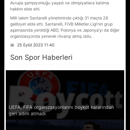
Avrupa şampiyonluğu yaşadı ve olimpiyatlara katılma
hakkını elde etti.
Milli takım Santarelli yönetiminde çıktığı 31 maçta 28
galibiyet elde etti. Santarelli, FIVB Milletler Ligi'nin grup
aşamasında yenildiği ABD, Polonya ve Japonya'yı da diğer
organizasyonda yenerek rövanşı almış oldu.
📅
25 Eylül 2023 11:40
Son Spor Haberleri
UEFA, FIFA organizasyonlarını boykot kararından
geri adım atmadı