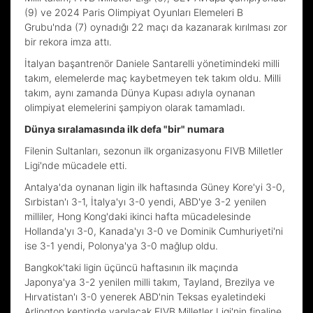
(9) ve 2024 Paris Olimpiyat Oyunları Elemeleri B
Grubu'nda (7) oynadığı 22 maçı da kazanarak kırılması zor
bir rekora imza attı.
İtalyan başantrenör Daniele Santarelli yönetimindeki milli
takım, elemelerde maç kaybetmeyen tek takım oldu. Milli
takım, aynı zamanda Dünya Kupası adıyla oynanan
olimpiyat elemelerini şampiyon olarak tamamladı.
Dünya sıralamasında ilk defa "bir" numara
Filenin Sultanları, sezonun ilk organizasyonu FIVB Milletler
Ligi'nde mücadele etti.
Antalya'da oynanan ligin ilk haftasında Güney Kore'yi 3-0,
Sırbistan'ı 3-1, İtalya'yı 3-0 yendi, ABD'ye 3-2 yenilen
milliler, Hong Kong'daki ikinci hafta mücadelesinde
Hollanda'yı 3-0, Kanada'yı 3-0 ve Dominik Cumhuriyeti'ni
ise 3-1 yendi, Polonya'ya 3-0 mağlup oldu.
Bangkok'taki ligin üçüncü haftasının ilk maçında
Japonya'ya 3-2 yenilen milli takım, Tayland, Brezilya ve
Hırvatistan'ı 3-0 yenerek ABD'nin Teksas eyaletindeki
Arlington kentinde yapılacak FIVB Milletler Ligi'nin finaline