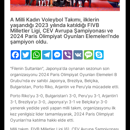
A Milli Kadın Voleybol Takımı, ilklerin
yaşandığı 2023 yılında katıldığı FIVB
Milletler Ligi, CEV Avrupa Şampiyonası ve
2024 Paris Olimpiyat Oyunları Elemeleri'nde
şampiyon oldu.
Facebook
Twitter
WhatsApp
Telegram
Messenger
Viber
VK
Message
Skype
"Filenin Sultanları", Japonya'da oynanan sezonun son
organizasyonu 2024 Paris Olimpiyat Oyunları Elemeleri B
Grubu'nda ev sahibi Japonya, Brezilya, Belçika,
Bulgaristan, Porto Riko, Arjantin ve Peru'yla mücadele etti.
Porto Riko'yu 3-0, Bulgaristan'ı 3-0, Peru'yu 3-1, Arjantin'i
3-1, Brezilya'yı 3-0, Japonya'yı 3-1 ve Belçika'yı 3-0
yenerek yedide yedi yapan milli takım, organizasyonu ilk
kez yenilgisiz lider tamamlayarak, 2024 Paris Olimpiyat
Oyunları'na katılma hakkı elde etti.
Milli takım, FIVB Milletler Ligi (6), CEV Avrupa Şampiyonası