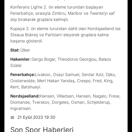
Konferans Ligi’ne 2. ön eleme turundan başlayan
Fenerbahçe, sırasıyla Zimbru, Maribor ve Twente’yi saf
dışı bırakarak gruplara kalmıştı.
Kupaya 3. ön eleme turundan dahil olan Nordsjaelland ise
Steaua Bükreş ve Partizan’ı eleyerek gruplara kalma
başarısı gösterdi.
Stat:
Ülker
Hakemler:
Gergo Bogar, Theodoros Georgiou, Balazs
Szalai
Fenerbahçe:
Livakoic, Osayi Samuel, Serdar Aziz, Djiku,
Oosterwolde, Mert Hakan Yandaş, Crespo, Fred, King,
Kent, Batshuayi.
Nordsjaelland:
Hansen, Villadsen, Hansen, Nagalo, Frese,
Diomande, Tverskov, Dorgeles, Osman, Schjelderup,
Ingvartsen.
📅
21 Eylül 2023 19:30
Son Spor Haberleri