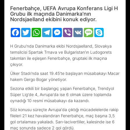
Fenerbahçe, UEFA Avrupa Konferans Ligi H
Grubu ilk maçında Danimarka'nın
Nordsjaelland ekibini konuk ediyor.
Facebook
Twitter
WhatsApp
Telegram
Messenger
Viber
VK
Message
Skype
H Grubu'nda Danimarka ekibi Nordsjaelland, Slovakya
temsilcisi Spartak Trnava ve Bulgaristan'ın Ludogorets
takımları ile eşleşen Fenerbahçe, gruptaki ilk maçına
çıkıyor.
Ülker Stadı'nda saat 19.45'te başlayan müsabakayı Macar
hakem Gergo Bogar yönetiyor.
Sezona etkili bir başlangıç yapan Fenerbahçe, Trendyol
Süper Lig'de 4, Avrupa'da ise 6 olmak üzere toplamda
oynadığı 10 resmi müsabakayı da kazandı.
Söz konusu süreçte Avrupa'da çıktığı mücadelelerde rakip
fileleri 21 kez havalandıran Fenerbahçe, maç başına 3,5
gol ortalaması yakaladı. Sarı-lacivertliler, kalesinde ise 6
maç sonunda sadece 2 gol gördü.