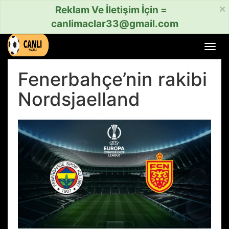
×
Reklam Ve İletişim İçin =
canlimaclar33@gmail.com
Menü
aç
veya
Fenerbahçe’nin rakibi
kapat
Nordsjaelland