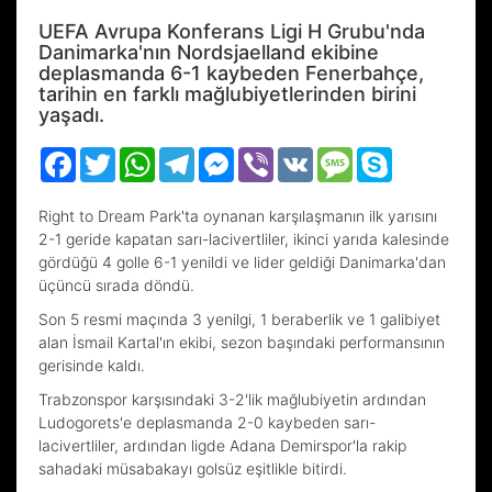
UEFA Avrupa Konferans Ligi H Grubu'nda
Danimarka'nın Nordsjaelland ekibine
deplasmanda 6-1 kaybeden Fenerbahçe,
tarihin en farklı mağlubiyetlerinden birini
yaşadı.
Facebook
Twitter
WhatsApp
Telegram
Messenger
Viber
VK
Message
Skype
Right to Dream Park'ta oynanan karşılaşmanın ilk yarısını
2-1 geride kapatan sarı-lacivertliler, ikinci yarıda kalesinde
gördüğü 4 golle 6-1 yenildi ve lider geldiği Danimarka'dan
üçüncü sırada döndü.
Son 5 resmi maçında 3 yenilgi, 1 beraberlik ve 1 galibiyet
alan İsmail Kartal'ın ekibi, sezon başındaki performansının
gerisinde kaldı.
Trabzonspor karşısındaki 3-2'lik mağlubiyetin ardından
Ludogorets'e deplasmanda 2-0 kaybeden sarı-
lacivertliler, ardından ligde Adana Demirspor'la rakip
sahadaki müsabakayı golsüz eşitlikle bitirdi.