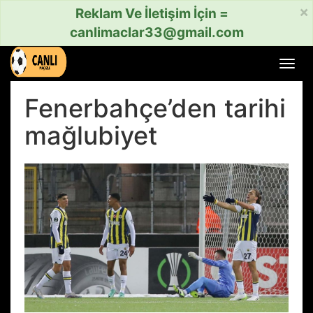
×
Reklam Ve İletişim İçin =
canlimaclar33@gmail.com
Menü
aç
veya
Fenerbahçe’den tarihi
kapat
mağlubiyet