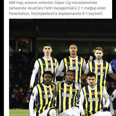
Milli maç arasının ardından Süper Lig mücadelesinde
sahasında VavaCars Fatih Karagümrük'ü 2-1 mağlup eden
Fenerbahçe, Nordsjaelland'a deplasmanda 6-1 kaybetti.