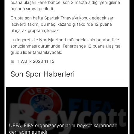
puana ulaşan Fenerbahçe, son 2 maçta aldığı yenilgilerle
üçüncü sıraya geriledi.
Grupta son hafta Spartak Trnava'yı konuk edecek sarı-
lacivertli takım, bu maçı kazandığı takdirde 12 puana
ulaşarak gruptan çıkacak.
Ludogorets ile Nordsjaelland mücadelesinin beraberlikle
sonuçlanması durumunda, Fenerbahçe 12 puana ulaşırsa
grubu lider tamamlayacak.
📅
1 Aralık 2023 11:15
Son Spor Haberleri
UEFA, FIFA organizasyonlarını boykot kararından
geri adım atmadı