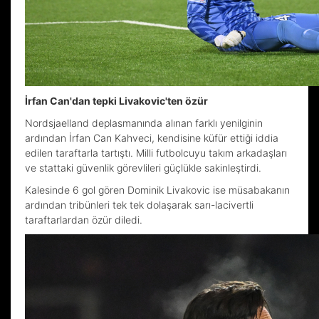
İrfan Can'dan tepki Livakovic'ten özür
Nordsjaelland deplasmanında alınan farklı yenilginin
ardından İrfan Can Kahveci, kendisine küfür ettiği iddia
edilen taraftarla tartıştı. Milli futbolcuyu takım arkadaşları
ve stattaki güvenlik görevlileri güçlükle sakinleştirdi.
Kalesinde 6 gol gören Dominik Livakovic ise müsabakanın
ardından tribünleri tek tek dolaşarak sarı-lacivertli
taraftarlardan özür diledi.