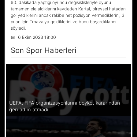
60. dakikada yaptığı oyuncu değişiklikleriyle oyunu
tamamen ele aldıklarını kaydeden Kartal, bireysel hatadan
gol yediklerini ancak rakibe net pozisyon vermediklerini, 3
puan için Trnava'ya geldiklerini ve bunu başardıklarını
söyledi.
📅
6 Ekim 2023 18:00
Son Spor Haberleri
UEFA, FIFA organizasyonlarını boykot kararından
geri adım atmadı