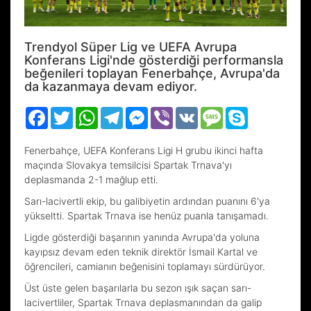
Trendyol Süper Lig ve UEFA Avrupa
Konferans Ligi'nde gösterdiği performansla
beğenileri toplayan Fenerbahçe, Avrupa'da
da kazanmaya devam ediyor.
Facebook
Twitter
WhatsApp
Telegram
Messenger
Viber
VK
Message
Skype
Fenerbahçe, UEFA Konferans Ligi H grubu ikinci hafta
maçında Slovakya temsilcisi Spartak Trnava'yı
deplasmanda 2-1 mağlup etti.
Sarı-lacivertli ekip, bu galibiyetin ardından puanını 6'ya
yükseltti. Spartak Trnava ise henüz puanla tanışamadı.
Ligde gösterdiği başarının yanında Avrupa'da yoluna
kayıpsız devam eden teknik direktör İsmail Kartal ve
öğrencileri, camianın beğenisini toplamayı sürdürüyor.
Üst üste gelen başarılarla bu sezon ışık saçan sarı-
lacivertliler, Spartak Trnava deplasmanından da galip