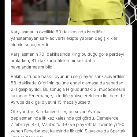
Karşılaşmanın özellikle 60 dakikasında istediğini
yansıtamayan sarı-lacivertli ekipte yapılan değişiklikler
olumlu sonuç verdi.
Karşılaşmanın 70. dakikasında King bulduğu golle perdeyi
aralarken, 81. dakikada fileleri bir kez daha
havalandırmasını bildi.
Rakibi üstünde baskılı oyununu sergileyen sarı-lacivertliler,
88. dakikada Ofori'nin golüne engel olamasa da sahadan
2-1 galip ayrıldı. Bu sonuçla H grubundaki 2. mücadelesini
kazanan Fenerbahçe, liderliğe yükselerek hem lig, hem de
Avrupa'daki galibiyetini 15 maça yükseltti.
Öte yandan Sarı-lacivertliler, bu sezon Avrupa
deplasmanında ilk kez kalesinde gol gördü. Elemelerde
Zimbru'yu 4-0, Maribor'u 3-0 ve play-off'ta Twente'yi 1-0
yenen Fenerbahçe, kalesinde ilk golü Slovakya'da Spartak