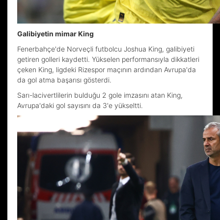
Galibiyetin mimar King
Fenerbahçe'de Norveçli futbolcu Joshua King, galibiyeti
getiren golleri kaydetti. Yükselen performansıyla dikkatleri
çeken King, ligdeki Rizespor maçının ardından Avrupa'da
da gol atma başarısı gösterdi.
Sarı-lacivertlilerin bulduğu 2 gole imzasını atan King,
Avrupa'daki gol sayısını da 3'e yükseltti.