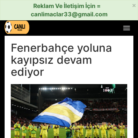
×
Reklam Ve İletişim İçin =
canlimaclar33@gmail.com
Menü
aç
veya
Fenerbahçe yoluna
kapat
kayıpsız devam
ediyor