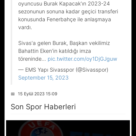
oyuncusu Burak Kapacak'ın 2023-24
sezonunun sonuna kadar geçici transferi
konusunda Fenerbahçe ile anlaşmaya
vardı.
Sivas'a gelen Burak, Başkan vekilimiz
Bahattin Eken'in katıldığı imza
töreninde…
pic.twitter.com/oy1DjGJguw
— EMS Yapı Sivasspor (@Sivasspor)
September 15, 2023
📅
15 Eylül 2023 15:09
Son Spor Haberleri