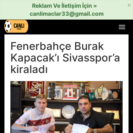
×
Reklam Ve İletişim İçin =
canlimaclar33@gmail.com
Menü
aç
veya
Fenerbahçe Burak
kapat
Kapacak’ı Sivasspor’a
kiraladı