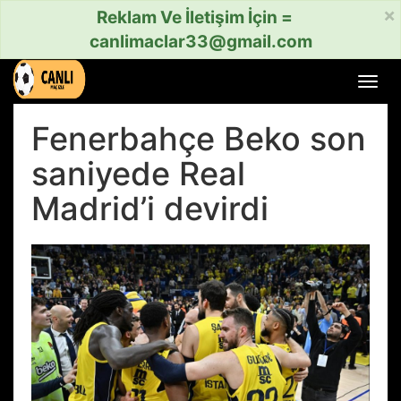
×
Reklam Ve İletişim İçin =
canlimaclar33@gmail.com
Menü
aç
veya
Fenerbahçe Beko son
kapat
saniyede Real
Madrid’i devirdi