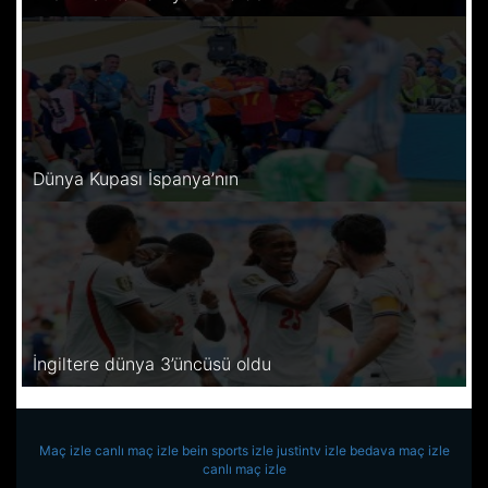
Dünya Kupası İspanya’nın
İngiltere dünya 3’üncüsü oldu
Maç izle
canlı maç izle
bein sports izle
justintv izle
bedava maç izle
canlı maç izle