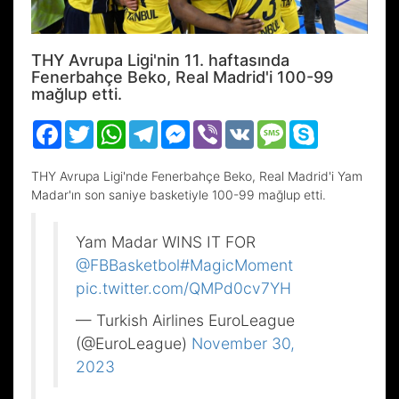
THY Avrupa Ligi'nin 11. haftasında
Fenerbahçe Beko, Real Madrid'i 100-99
mağlup etti.
Facebook
Twitter
WhatsApp
Telegram
Messenger
Viber
VK
Message
Skype
THY Avrupa Ligi'nde Fenerbahçe Beko, Real Madrid'i Yam
Madar'ın son saniye basketiyle 100-99 mağlup etti.
Yam Madar WINS IT FOR
@FBBasketbol
#MagicMoment
pic.twitter.com/QMPd0cv7YH
— Turkish Airlines EuroLeague
(@EuroLeague)
November 30,
2023