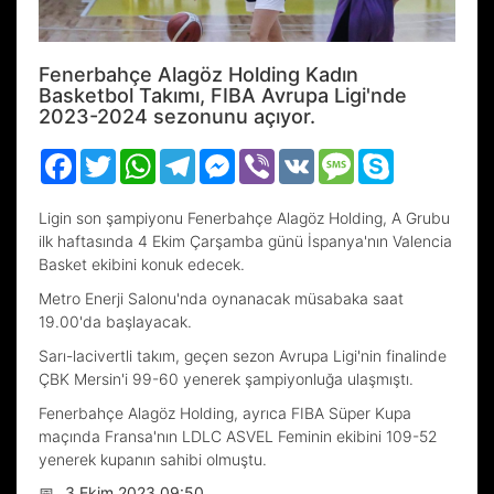
Fenerbahçe Alagöz Holding Kadın
Basketbol Takımı, FIBA Avrupa Ligi'nde
2023-2024 sezonunu açıyor.
Facebook
Twitter
WhatsApp
Telegram
Messenger
Viber
VK
Message
Skype
Ligin son şampiyonu Fenerbahçe Alagöz Holding, A Grubu
ilk haftasında 4 Ekim Çarşamba günü İspanya'nın Valencia
Basket ekibini konuk edecek.
Metro Enerji Salonu'nda oynanacak müsabaka saat
19.00'da başlayacak.
Sarı-lacivertli takım, geçen sezon Avrupa Ligi'nin finalinde
ÇBK Mersin'i 99-60 yenerek şampiyonluğa ulaşmıştı.
Fenerbahçe Alagöz Holding, ayrıca FIBA Süper Kupa
maçında Fransa'nın LDLC ASVEL Feminin ekibini 109-52
yenerek kupanın sahibi olmuştu.
📅
3 Ekim 2023 09:50