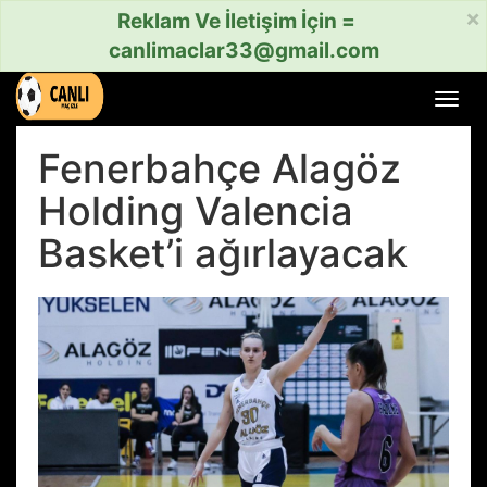
×
Reklam Ve İletişim İçin =
canlimaclar33@gmail.com
Menü
aç
veya
Fenerbahçe Alagöz
kapat
Holding Valencia
Basket’i ağırlayacak