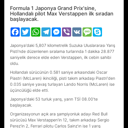
Formula 1 Japonya Grand Prix'sine,
Hollandalı pilot Max Verstappen ilk sıradan
başlayacak.
Facebook
Twitter
WhatsApp
Telegram
Messenger
Viber
VK
Message
Skype
Japonya'daki 5,807 kilometrelik Suzuka Uluslararası Yarış
Pisti'nde düzenlenen sıralama turlarında 1 dakika 28.877
saniyelik derece elde eden Verstappen, ilk cebin sahibi
oldu.
Hollandalı sürücünün 0.581 saniye arkasındaki Oscar
Piastri (McLaren) ikinciliği, pisti takım arkadaşı Piastri'den
0.035 saniye yavaş turlayan Lando Norris (McLaren) ise
üçüncülüğü elde etti.
Japonya'daki 53 turluk yarış, yarın TSİ 08.00'te
başlayacak.
Organizasyonun açık ara şampiyonluk adayı Red Bull
sürücüsü Max Verstappen'in 12, takım arkadaşı Sergio
Perez'in 2, Ferrari pilotu Carlos Sainz'ın ise 1 yarış