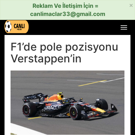
×
Reklam Ve İletişim İçin =
canlimaclar33@gmail.com
Menü
aç
veya
F1’de pole pozisyonu
kapat
Verstappen’in