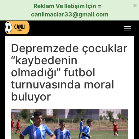
×
Reklam Ve İletişim İçin =
canlimaclar33@gmail.com
Menü
aç
veya
Depremzede çocuklar
kapat
“kaybedenin
olmadığı” futbol
turnuvasında moral
buluyor