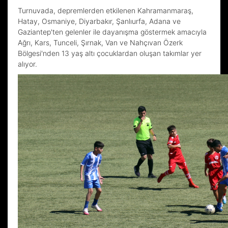
Turnuvada, depremlerden etkilenen Kahramanmaraş,
Hatay, Osmaniye, Diyarbakır, Şanlıurfa, Adana ve
Gaziantep'ten gelenler ile dayanışma göstermek amacıyla
Ağrı, Kars, Tunceli, Şırnak, Van ve Nahçıvan Özerk
Bölgesi'nden 13 yaş altı çocuklardan oluşan takımlar yer
alıyor.