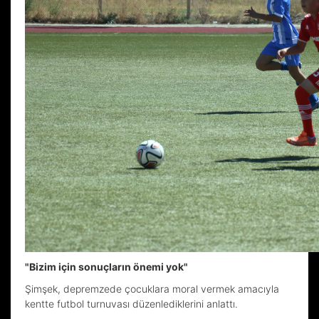
"Bizim için sonuçların önemi yok"
Şimşek, depremzede çocuklara moral vermek amacıyla
kentte futbol turnuvası düzenlediklerini anlattı.