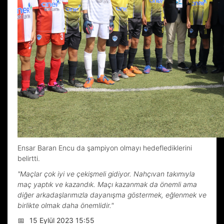
Ensar Baran Encu da şampiyon olmayı hedeflediklerini
belirtti.
"Maçlar çok iyi ve çekişmeli gidiyor. Nahçıvan takımıyla
maç yaptık ve kazandık. Maçı kazanmak da önemli ama
diğer arkadaşlarımızla dayanışma göstermek, eğlenmek ve
birlikte olmak daha önemlidir."
📅
15 Eylül 2023 15:55