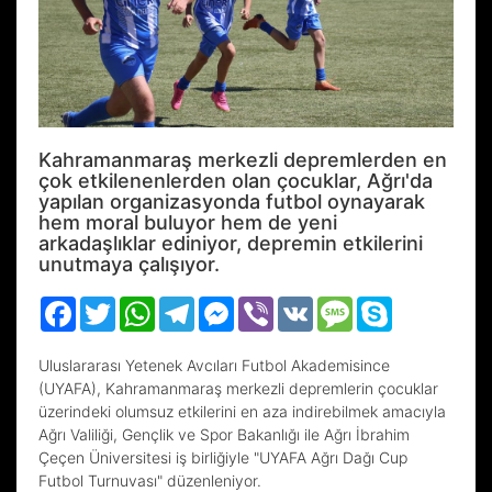
Kahramanmaraş merkezli depremlerden en
çok etkilenenlerden olan çocuklar, Ağrı'da
yapılan organizasyonda futbol oynayarak
hem moral buluyor hem de yeni
arkadaşlıklar ediniyor, depremin etkilerini
unutmaya çalışıyor.
Facebook
Twitter
WhatsApp
Telegram
Messenger
Viber
VK
Message
Skype
Uluslararası Yetenek Avcıları Futbol Akademisince
(UYAFA), Kahramanmaraş merkezli depremlerin çocuklar
üzerindeki olumsuz etkilerini en aza indirebilmek amacıyla
Ağrı Valiliği, Gençlik ve Spor Bakanlığı ile Ağrı İbrahim
Çeçen Üniversitesi iş birliğiyle "UYAFA Ağrı Dağı Cup
Futbol Turnuvası" düzenleniyor.